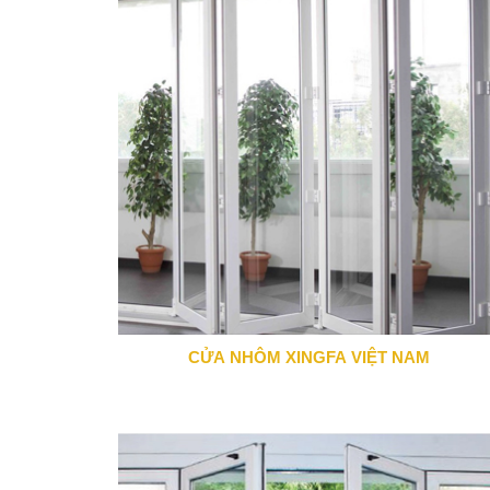
CỬA NHÔM XINGFA VIỆT NAM
0943 666 466