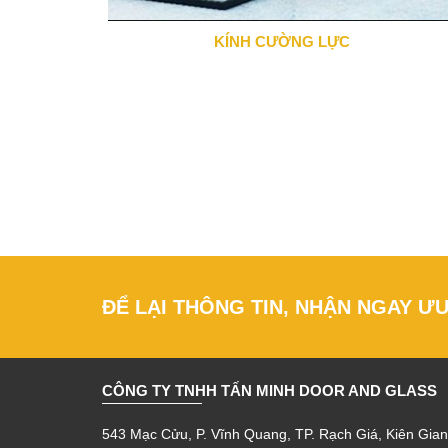
KÍNH CƯỜNG LỰC
0943 666 466
ĐỂ LẠI THÔNG TIN, NHẬN NGAY Ư
CÔNG TY TNHH TẤN MINH DOOR AND GLASS
543 Mạc Cửu, P. Vĩnh Quang, TP. Rạch Giá, Kiên Gian