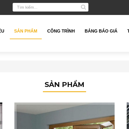
ỆU
SẢN PHẨM
CÔNG TRÌNH
BẢNG BÁO GIÁ
SẢN PHẨM