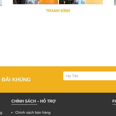
TRANH KÍNH
0943 666 466
U ĐÃI KHỦNG
CHÍNH SÁCH – HỖ TRỢ
F
g.
Chính sách bán hàng