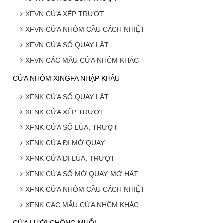
XFVN CỬA XẾP TRƯỢT
XFVN CỬA NHÔM CẦU CÁCH NHIỆT
XFVN CỬA SỔ QUAY LẬT
XFVN CÁC MẪU CỬA NHÔM KHÁC
CỬA NHÔM XINGFA NHẬP KHẨU
XFNK CỬA SỔ QUAY LẬT
XFNK CỬA XẾP TRƯỢT
XFNK CỬA SỔ LÙA, TRƯỢT
XFNK CỬA ĐI MỞ QUAY
XFNK CỬA ĐI LÙA, TRƯỢT
XFNK CỬA SỔ MỞ QUAY, MỞ HẤT
XFNK CỬA NHÔM CẦU CÁCH NHIỆT
XFNK CÁC MẪU CỬA NHÔM KHÁC
CỬA LƯỚI CHỐNG MUỖI