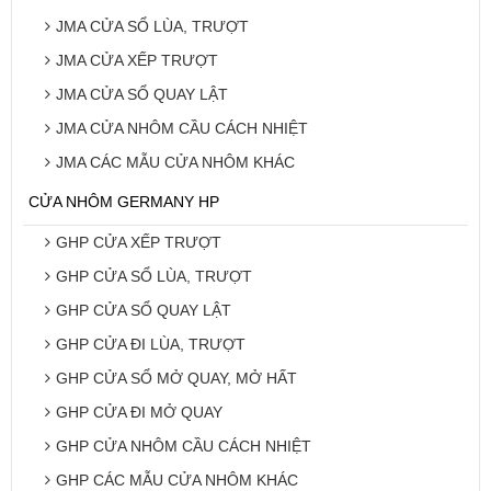
JMA CỬA SỔ LÙA, TRƯỢT
JMA CỬA XẾP TRƯỢT
JMA CỬA SỔ QUAY LẬT
JMA CỬA NHÔM CẦU CÁCH NHIỆT
JMA CÁC MẪU CỬA NHÔM KHÁC
CỬA NHÔM GERMANY HP
GHP CỬA XẾP TRƯỢT
GHP CỬA SỔ LÙA, TRƯỢT
GHP CỬA SỔ QUAY LẬT
GHP CỬA ĐI LÙA, TRƯỢT
GHP CỬA SỔ MỞ QUAY, MỞ HẤT
GHP CỬA ĐI MỞ QUAY
GHP CỬA NHÔM CẦU CÁCH NHIỆT
GHP CÁC MẪU CỬA NHÔM KHÁC