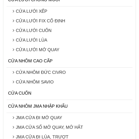
CỬA LƯỚI XẾP
CỬA LƯỚI FIX CỐ ĐỊNH
CỬA LƯỚI CUỐN
CỬA LƯỚI LÙA
CỬA LƯỚI MỞ QUAY
CỬA NHÔM CAO CẤP
CỬA NHÔM ĐỨC CIVRO
CỬA NHÔM SAVIO
CỬA CUỐN
CỬA NHÔM JMA NHẬP KHẨU
JMA CỬA ĐI MỞ QUAY
JMA CỬA SỔ MỞ QUAY, MỞ HẤT
JMA CỬA ĐI LÙA, TRƯỢT