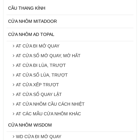
CẦU THANG KÍNH
CỬA NHÔM MITADOOR
CỬA NHÔM AD TOPAL
AT CỬA ĐI MỞ QUAY
AT CỬA SỔ MỞ QUAY, MỞ HẤT
AT CỬA ĐI LÙA, TRƯỢT
AT CỬA SỔ LÙA, TRƯỢT
AT CỬA XẾP TRƯỢT
AT CỬA SỔ QUAY LẬT
AT CỬA NHÔM CẦU CÁCH NHIỆT
AT CÁC MẪU CỬA NHÔM KHÁC
CỬA NHÔM WISDOM
WD CỬA ĐI MỞ QUAY