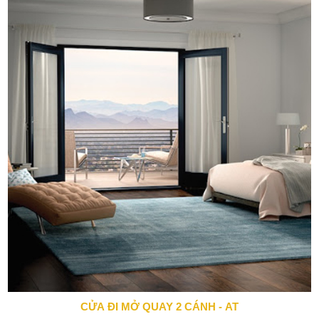
CỬA ĐI MỞ QUAY 2 CÁNH - AT
0943 666 466