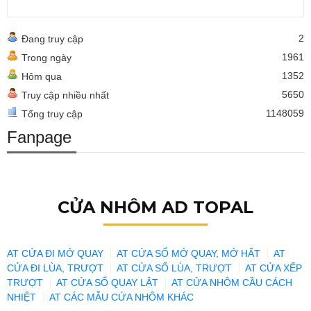
2
Đang truy cập
1961
Trong ngày
1352
Hôm qua
5650
Truy cập nhiều nhất
1148059
Tổng truy cập
Fanpage
CỬA NHÔM AD TOPAL
AT CỬA ĐI MỞ QUAY
AT CỬA SỔ MỞ QUAY, MỞ HẤT
AT
CỬA ĐI LÙA, TRƯỢT
AT CỬA SỔ LÙA, TRƯỢT
AT CỬA XẾP
TRƯỢT
AT CỬA SỔ QUAY LẬT
AT CỬA NHÔM CẦU CÁCH
NHIỆT
AT CÁC MẪU CỬA NHÔM KHÁC