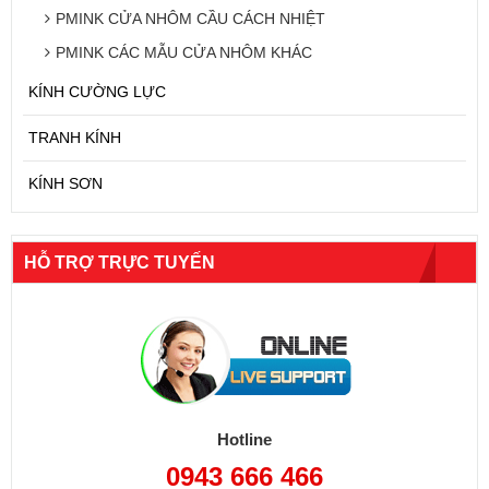
PMINK CỬA NHÔM CẦU CÁCH NHIỆT
PMINK CÁC MẪU CỬA NHÔM KHÁC
KÍNH CƯỜNG LỰC
TRANH KÍNH
KÍNH SƠN
HỖ TRỢ TRỰC TUYẾN
Hotline
0943 666 466