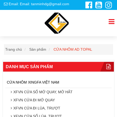
Email: Email: tanminhdg@gmail.com
Trang chủ
Sản phẩm
CỬA NHÔM AD TOPAL
DANH MỤC SẢN PHẨM
CỬA NHÔM XINGFA VIỆT NAM
XFVN CỬA SỔ MỞ QUAY, MỞ HẤT
XFVN CỬA ĐI MỞ QUAY
XFVN CỬA ĐI LÙA, TRƯỢT
XFVN CỬA SỔ LÙA, TRƯỢT