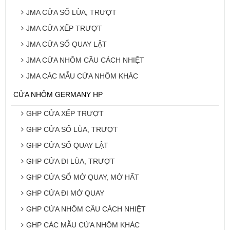
JMA CỬA SỔ LÙA, TRƯỢT
JMA CỬA XẾP TRƯỢT
JMA CỬA SỔ QUAY LẬT
JMA CỬA NHÔM CẦU CÁCH NHIỆT
JMA CÁC MẪU CỬA NHÔM KHÁC
CỬA NHÔM GERMANY HP
GHP CỬA XẾP TRƯỢT
GHP CỬA SỔ LÙA, TRƯỢT
GHP CỬA SỔ QUAY LẬT
GHP CỬA ĐI LÙA, TRƯỢT
GHP CỬA SỔ MỞ QUAY, MỞ HẤT
GHP CỬA ĐI MỞ QUAY
GHP CỬA NHÔM CẦU CÁCH NHIỆT
GHP CÁC MẪU CỬA NHÔM KHÁC