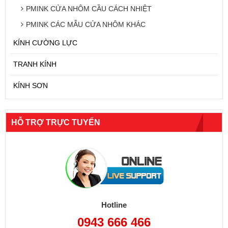
PMINK CỬA NHÔM CẦU CÁCH NHIỆT
PMINK CÁC MẪU CỬA NHÔM KHÁC
KÍNH CƯỜNG LỰC
TRANH KÍNH
KÍNH SƠN
HỖ TRỢ TRỰC TUYẾN
Hotline
0943 666 466