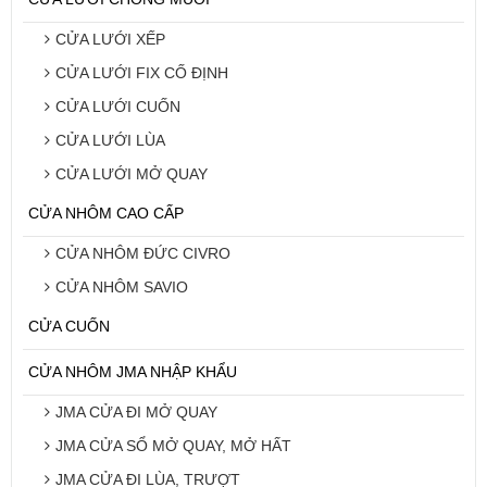
CỬA LƯỚI XẾP
CỬA LƯỚI FIX CỐ ĐỊNH
CỬA LƯỚI CUỐN
CỬA LƯỚI LÙA
CỬA LƯỚI MỞ QUAY
CỬA NHÔM CAO CẤP
CỬA NHÔM ĐỨC CIVRO
CỬA NHÔM SAVIO
CỬA CUỐN
CỬA NHÔM JMA NHẬP KHẨU
JMA CỬA ĐI MỞ QUAY
JMA CỬA SỔ MỞ QUAY, MỞ HẤT
JMA CỬA ĐI LÙA, TRƯỢT