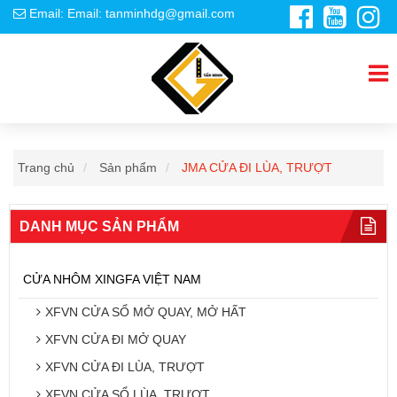
Email: Email: tanminhdg@gmail.com
Trang chủ
Sản phẩm
JMA CỬA ĐI LÙA, TRƯỢT
DANH MỤC SẢN PHẨM
CỬA NHÔM XINGFA VIỆT NAM
XFVN CỬA SỔ MỞ QUAY, MỞ HẤT
XFVN CỬA ĐI MỞ QUAY
XFVN CỬA ĐI LÙA, TRƯỢT
XFVN CỬA SỔ LÙA, TRƯỢT