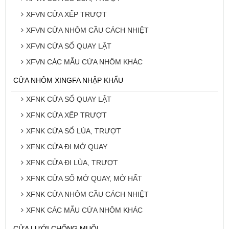
XFVN CỬA XẾP TRƯỢT
XFVN CỬA NHÔM CẦU CÁCH NHIỆT
XFVN CỬA SỔ QUAY LẬT
XFVN CÁC MẪU CỬA NHÔM KHÁC
CỬA NHÔM XINGFA NHẬP KHẨU
XFNK CỬA SỔ QUAY LẬT
XFNK CỬA XẾP TRƯỢT
XFNK CỬA SỔ LÙA, TRƯỢT
XFNK CỬA ĐI MỞ QUAY
XFNK CỬA ĐI LÙA, TRƯỢT
XFNK CỬA SỔ MỞ QUAY, MỞ HẤT
XFNK CỬA NHÔM CẦU CÁCH NHIỆT
XFNK CÁC MẪU CỬA NHÔM KHÁC
CỬA LƯỚI CHỐNG MUỖI