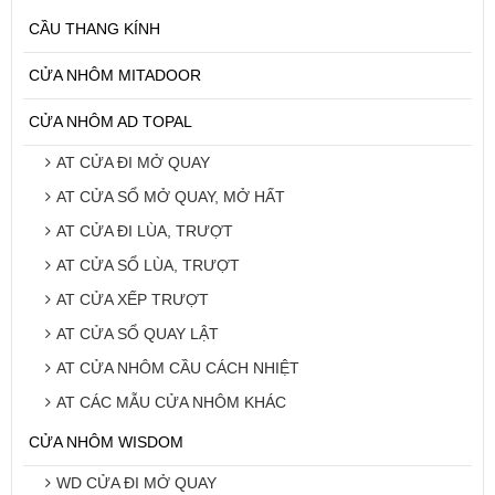
CẦU THANG KÍNH
CỬA NHÔM MITADOOR
CỬA NHÔM AD TOPAL
AT CỬA ĐI MỞ QUAY
AT CỬA SỔ MỞ QUAY, MỞ HẤT
AT CỬA ĐI LÙA, TRƯỢT
AT CỬA SỔ LÙA, TRƯỢT
AT CỬA XẾP TRƯỢT
AT CỬA SỔ QUAY LẬT
AT CỬA NHÔM CẦU CÁCH NHIỆT
AT CÁC MẪU CỬA NHÔM KHÁC
CỬA NHÔM WISDOM
WD CỬA ĐI MỞ QUAY