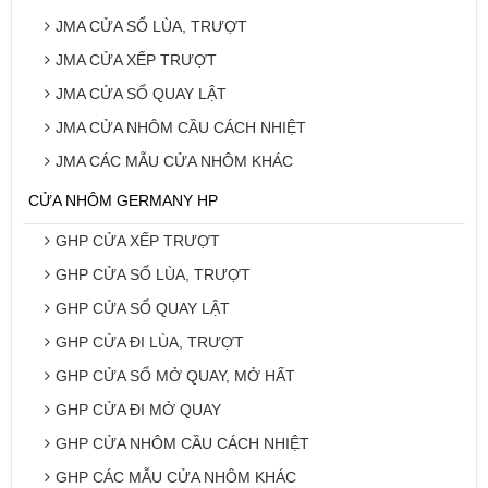
JMA CỬA SỔ LÙA, TRƯỢT
JMA CỬA XẾP TRƯỢT
JMA CỬA SỔ QUAY LẬT
JMA CỬA NHÔM CẦU CÁCH NHIỆT
JMA CÁC MẪU CỬA NHÔM KHÁC
CỬA NHÔM GERMANY HP
GHP CỬA XẾP TRƯỢT
GHP CỬA SỔ LÙA, TRƯỢT
GHP CỬA SỔ QUAY LẬT
GHP CỬA ĐI LÙA, TRƯỢT
GHP CỬA SỔ MỞ QUAY, MỞ HẤT
GHP CỬA ĐI MỞ QUAY
GHP CỬA NHÔM CẦU CÁCH NHIỆT
GHP CÁC MẪU CỬA NHÔM KHÁC