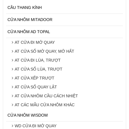
CẦU THANG KÍNH
CỬA NHÔM MITADOOR
CỬA NHÔM AD TOPAL
AT CỬA ĐI MỞ QUAY
AT CỬA SỔ MỞ QUAY, MỞ HẤT
AT CỬA ĐI LÙA, TRƯỢT
AT CỬA SỔ LÙA, TRƯỢT
AT CỬA XẾP TRƯỢT
AT CỬA SỔ QUAY LẬT
AT CỬA NHÔM CẦU CÁCH NHIỆT
AT CÁC MẪU CỬA NHÔM KHÁC
CỬA NHÔM WISDOM
WD CỬA ĐI MỞ QUAY