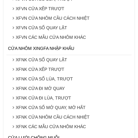
XFVN CỬA XẾP TRƯỢT
XFVN CỬA NHÔM CẦU CÁCH NHIỆT
XFVN CỬA SỔ QUAY LẬT
XFVN CÁC MẪU CỬA NHÔM KHÁC
CỬA NHÔM XINGFA NHẬP KHẨU
XFNK CỬA SỔ QUAY LẬT
XFNK CỬA XẾP TRƯỢT
XFNK CỬA SỔ LÙA, TRƯỢT
XFNK CỬA ĐI MỞ QUAY
XFNK CỬA ĐI LÙA, TRƯỢT
XFNK CỬA SỔ MỞ QUAY, MỞ HẤT
XFNK CỬA NHÔM CẦU CÁCH NHIỆT
XFNK CÁC MẪU CỬA NHÔM KHÁC
CỬA LƯỚI CHỐNG MUỖI