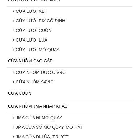
CỬA LƯỚI XẾP
CỬA LƯỚI FIX CỐ ĐỊNH
CỬA LƯỚI CUỐN
CỬA LƯỚI LÙA
CỬA LƯỚI MỞ QUAY
CỬA NHÔM CAO CẤP
CỬA NHÔM ĐỨC CIVRO
CỬA NHÔM SAVIO
CỬA CUỐN
CỬA NHÔM JMA NHẬP KHẨU
JMA CỬA ĐI MỞ QUAY
JMA CỬA SỔ MỞ QUAY, MỞ HẤT
JMA CỬA ĐI LÙA, TRƯỢT