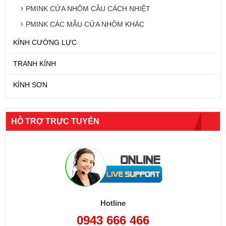
PMINK CỬA NHÔM CẦU CÁCH NHIỆT
PMINK CÁC MẪU CỬA NHÔM KHÁC
KÍNH CƯỜNG LỰC
TRANH KÍNH
KÍNH SƠN
HỖ TRỢ TRỰC TUYẾN
Hotline
0943 666 466