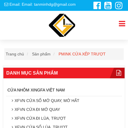
Email: Email: tanminhdg@gmail.com
Trang chủ
Sản phẩm
PMINK CỬA XẾP TRƯỢT
DANH MỤC SẢN PHẨM
CỬA NHÔM XINGFA VIỆT NAM
XFVN CỬA SỔ MỞ QUAY, MỞ HẤT
XFVN CỬA ĐI MỞ QUAY
XFVN CỬA ĐI LÙA, TRƯỢT
XFVN CỬA SỔ LÙA, TRƯỢT