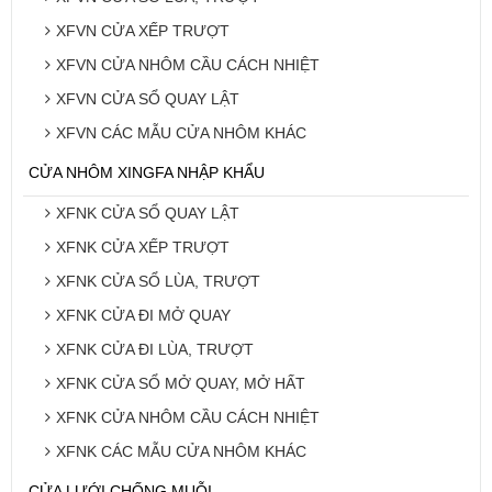
XFVN CỬA XẾP TRƯỢT
XFVN CỬA NHÔM CẦU CÁCH NHIỆT
XFVN CỬA SỔ QUAY LẬT
XFVN CÁC MẪU CỬA NHÔM KHÁC
CỬA NHÔM XINGFA NHẬP KHẨU
XFNK CỬA SỔ QUAY LẬT
XFNK CỬA XẾP TRƯỢT
XFNK CỬA SỔ LÙA, TRƯỢT
XFNK CỬA ĐI MỞ QUAY
XFNK CỬA ĐI LÙA, TRƯỢT
XFNK CỬA SỔ MỞ QUAY, MỞ HẤT
XFNK CỬA NHÔM CẦU CÁCH NHIỆT
XFNK CÁC MẪU CỬA NHÔM KHÁC
CỬA LƯỚI CHỐNG MUỖI