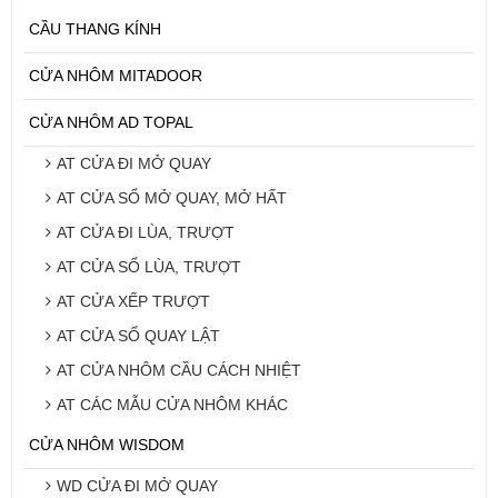
CẦU THANG KÍNH
CỬA NHÔM MITADOOR
CỬA NHÔM AD TOPAL
AT CỬA ĐI MỞ QUAY
AT CỬA SỔ MỞ QUAY, MỞ HẤT
AT CỬA ĐI LÙA, TRƯỢT
AT CỬA SỔ LÙA, TRƯỢT
AT CỬA XẾP TRƯỢT
AT CỬA SỔ QUAY LẬT
AT CỬA NHÔM CẦU CÁCH NHIỆT
AT CÁC MẪU CỬA NHÔM KHÁC
CỬA NHÔM WISDOM
WD CỬA ĐI MỞ QUAY