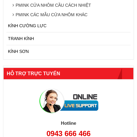
PMINK CỬA NHÔM CẦU CÁCH NHIỆT
PMINK CÁC MẪU CỬA NHÔM KHÁC
KÍNH CƯỜNG LỰC
TRANH KÍNH
KÍNH SƠN
HỖ TRỢ TRỰC TUYẾN
Hotline
0943 666 466