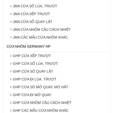
JMA CỬA SỔ LÙA, TRƯỢT
JMA CỬA XẾP TRƯỢT
JMA CỬA SỔ QUAY LẬT
JMA CỬA NHÔM CẦU CÁCH NHIỆT
JMA CÁC MẪU CỬA NHÔM KHÁC
CỬA NHÔM GERMANY HP
GHP CỬA XẾP TRƯỢT
GHP CỬA SỔ LÙA, TRƯỢT
GHP CỬA SỔ QUAY LẬT
GHP CỬA ĐI LÙA, TRƯỢT
GHP CỬA SỔ MỞ QUAY, MỞ HẤT
GHP CỬA ĐI MỞ QUAY
GHP CỬA NHÔM CẦU CÁCH NHIỆT
GHP CÁC MẪU CỬA NHÔM KHÁC