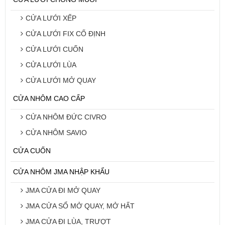
CỬA LƯỚI XẾP
CỬA LƯỚI FIX CỐ ĐỊNH
CỬA LƯỚI CUỐN
CỬA LƯỚI LÙA
CỬA LƯỚI MỞ QUAY
CỬA NHÔM CAO CẤP
CỬA NHÔM ĐỨC CIVRO
CỬA NHÔM SAVIO
CỬA CUỐN
CỬA NHÔM JMA NHẬP KHẨU
JMA CỬA ĐI MỞ QUAY
JMA CỬA SỔ MỞ QUAY, MỞ HẤT
JMA CỬA ĐI LÙA, TRƯỢT