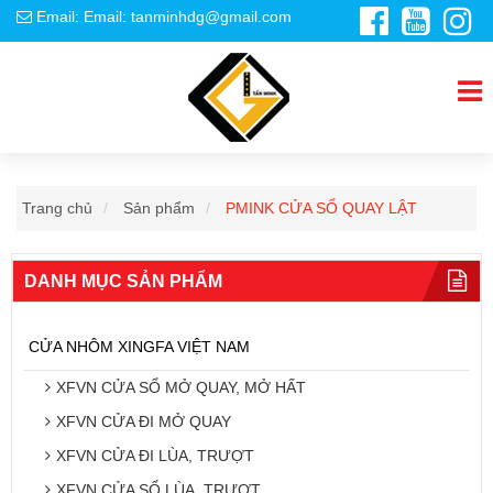
Email: Email: tanminhdg@gmail.com
Trang chủ
Sản phẩm
PMINK CỬA SỔ QUAY LẬT
DANH MỤC SẢN PHẨM
CỬA NHÔM XINGFA VIỆT NAM
XFVN CỬA SỔ MỞ QUAY, MỞ HẤT
XFVN CỬA ĐI MỞ QUAY
XFVN CỬA ĐI LÙA, TRƯỢT
XFVN CỬA SỔ LÙA, TRƯỢT