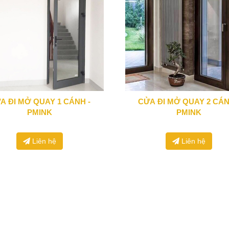
A ĐI MỞ QUAY 1 CÁNH -
CỬA ĐI MỞ QUAY 2 CÁN
0943 666 466
0943 666 466
PMINK
PMINK
Liên hệ
Liên hệ