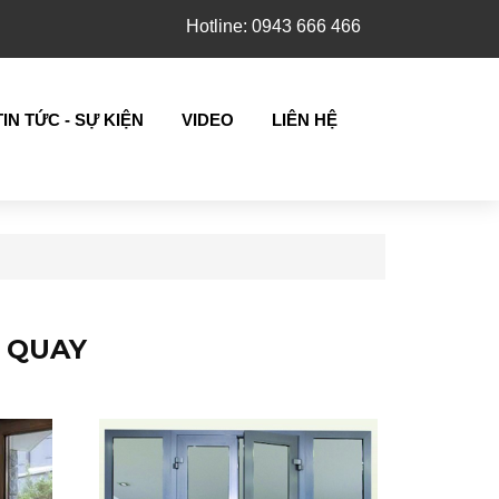
Hotline: 0943 666 466
TIN TỨC - SỰ KIỆN
VIDEO
LIÊN HỆ
Ở QUAY