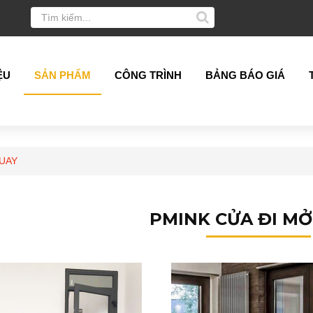
ỆU
SẢN PHẨM
CÔNG TRÌNH
BẢNG BÁO GIÁ
QUAY
PMINK CỬA ĐI M