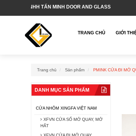
TY TNHH TẤN MINH DOOR AND GLASS
TRANG CHỦ
GIỚI THI
Trang chủ
Sản phẩm
PMINK CỬA ĐI MỞ 
DANH MỤC SẢN PHẨM
CỬA NHÔM XINGFA VIỆT NAM
XFVN CỬA SỔ MỞ QUAY, MỞ
HẤT
XFVN CỬA ĐI MỞ QUAY