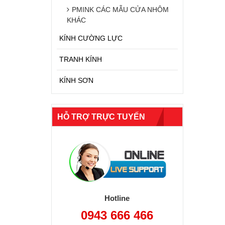
PMINK CÁC MẪU CỬA NHÔM
KHÁC
KÍNH CƯỜNG LỰC
TRANH KÍNH
KÍNH SƠN
HỖ TRỢ TRỰC TUYẾN
Hotline
0943 666 466