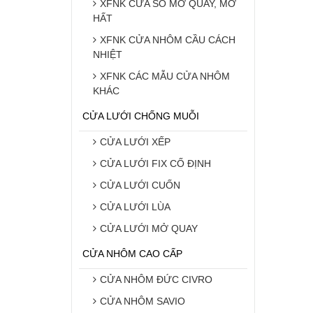
XFNK CỬA SỔ MỞ QUAY, MỞ
HẤT
XFNK CỬA NHÔM CẦU CÁCH
NHIỆT
XFNK CÁC MẪU CỬA NHÔM
KHÁC
CỬA LƯỚI CHỐNG MUỖI
CỬA LƯỚI XẾP
CỬA LƯỚI FIX CỐ ĐỊNH
CỬA LƯỚI CUỐN
CỬA LƯỚI LÙA
CỬA LƯỚI MỞ QUAY
CỬA NHÔM CAO CẤP
CỬA NHÔM ĐỨC CIVRO
CỬA NHÔM SAVIO