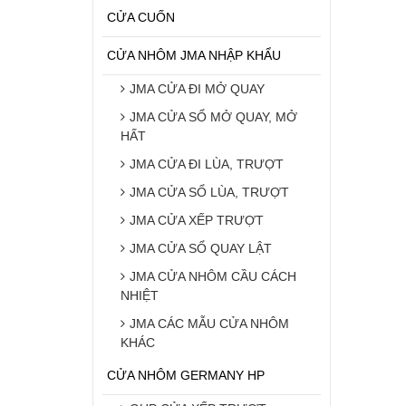
CỬA CUỐN
CỬA NHÔM JMA NHẬP KHẨU
JMA CỬA ĐI MỞ QUAY
JMA CỬA SỔ MỞ QUAY, MỞ
HẤT
JMA CỬA ĐI LÙA, TRƯỢT
JMA CỬA SỔ LÙA, TRƯỢT
JMA CỬA XẾP TRƯỢT
JMA CỬA SỔ QUAY LẬT
JMA CỬA NHÔM CẦU CÁCH
NHIỆT
JMA CÁC MẪU CỬA NHÔM
KHÁC
CỬA NHÔM GERMANY HP