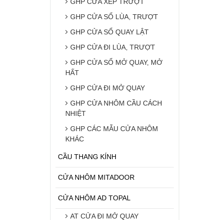
GHP CỬA XẾP TRƯỢT
GHP CỬA SỔ LÙA, TRƯỢT
GHP CỬA SỔ QUAY LẬT
GHP CỬA ĐI LÙA, TRƯỢT
GHP CỬA SỔ MỞ QUAY, MỞ
HẤT
GHP CỬA ĐI MỞ QUAY
GHP CỬA NHÔM CẦU CÁCH
NHIỆT
GHP CÁC MẪU CỬA NHÔM
KHÁC
CẦU THANG KÍNH
CỬA NHÔM MITADOOR
CỬA NHÔM AD TOPAL
AT CỬA ĐI MỞ QUAY