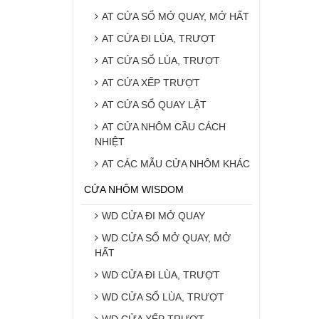
AT CỬA SỔ MỞ QUAY, MỞ HẤT
AT CỬA ĐI LÙA, TRƯỢT
AT CỬA SỔ LÙA, TRƯỢT
AT CỬA XẾP TRƯỢT
AT CỬA SỔ QUAY LẬT
AT CỬA NHÔM CẦU CÁCH
NHIỆT
AT CÁC MẪU CỬA NHÔM KHÁC
CỬA NHÔM WISDOM
WD CỬA ĐI MỞ QUAY
WD CỬA SỔ MỞ QUAY, MỞ
HẤT
WD CỬA ĐI LÙA, TRƯỢT
WD CỬA SỔ LÙA, TRƯỢT
WD CỬA XẾP TRƯỢT