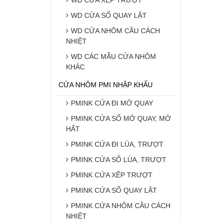
WD CỬA SỔ QUAY LẬT
WD CỬA NHÔM CẦU CÁCH
NHIỆT
WD CÁC MẪU CỬA NHÔM
KHÁC
CỬA NHÔM PMI NHẬP KHẨU
PMINK CỬA ĐI MỞ QUAY
PMINK CỬA SỔ MỞ QUAY, MỞ
HẤT
PMINK CỬA ĐI LÙA, TRƯỢT
PMINK CỬA SỔ LÙA, TRƯỢT
PMINK CỬA XẾP TRƯỢT
PMINK CỬA SỔ QUAY LẬT
PMINK CỬA NHÔM CẦU CÁCH
NHIỆT