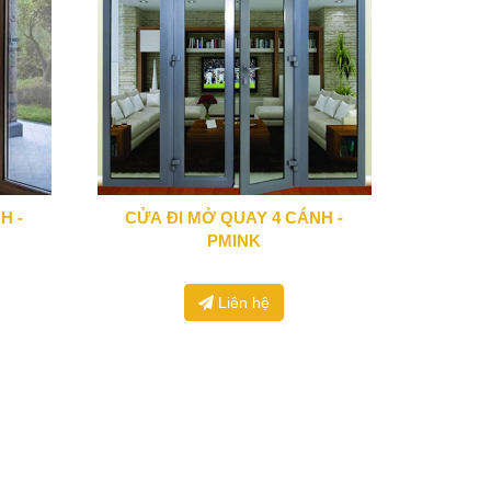
H -
CỬA ĐI MỞ QUAY 4 CÁNH -
0943 666 466
PMINK
Liên hệ