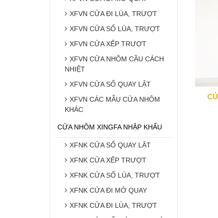
XFVN CỬA ĐI LÙA, TRƯỢT
XFVN CỬA SỔ LÙA, TRƯỢT
XFVN CỬA XẾP TRƯỢT
XFVN CỬA NHÔM CẦU CÁCH
NHIỆT
XFVN CỬA SỔ QUAY LẬT
CỬ
XFVN CÁC MẪU CỬA NHÔM
KHÁC
CỬA NHÔM XINGFA NHẬP KHẨU
XFNK CỬA SỔ QUAY LẬT
XFNK CỬA XẾP TRƯỢT
XFNK CỬA SỔ LÙA, TRƯỢT
XFNK CỬA ĐI MỞ QUAY
XFNK CỬA ĐI LÙA, TRƯỢT