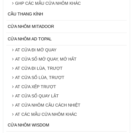
GHP CÁC MẪU CỬA NHÔM KHÁC
CẦU THANG KÍNH
CỬA NHÔM MITADOOR
CỬA NHÔM AD TOPAL
AT CỬA ĐI MỞ QUAY
AT CỬA SỔ MỞ QUAY, MỞ HẤT
AT CỬA ĐI LÙA, TRƯỢT
AT CỬA SỔ LÙA, TRƯỢT
AT CỬA XẾP TRƯỢT
AT CỬA SỔ QUAY LẬT
AT CỬA NHÔM CẦU CÁCH NHIỆT
AT CÁC MẪU CỬA NHÔM KHÁC
CỬA NHÔM WISDOM