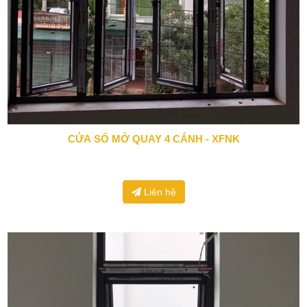
CỬA SỔ MỞ QUAY 4 CÁNH - XFNK
0943 666 466
Liên hệ