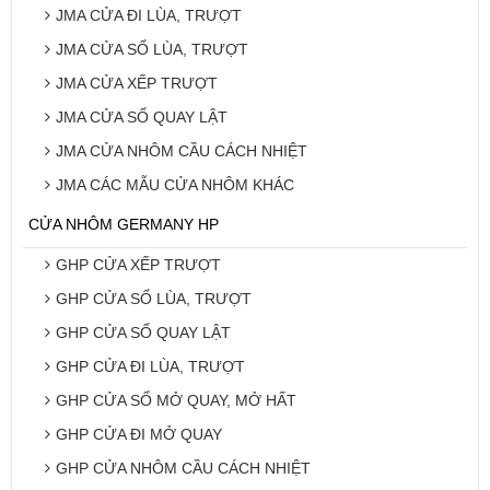
JMA CỬA ĐI LÙA, TRƯỢT
JMA CỬA SỔ LÙA, TRƯỢT
JMA CỬA XẾP TRƯỢT
JMA CỬA SỔ QUAY LẬT
JMA CỬA NHÔM CẦU CÁCH NHIỆT
JMA CÁC MẪU CỬA NHÔM KHÁC
CỬA NHÔM GERMANY HP
GHP CỬA XẾP TRƯỢT
GHP CỬA SỔ LÙA, TRƯỢT
GHP CỬA SỔ QUAY LẬT
GHP CỬA ĐI LÙA, TRƯỢT
GHP CỬA SỔ MỞ QUAY, MỞ HẤT
GHP CỬA ĐI MỞ QUAY
GHP CỬA NHÔM CẦU CÁCH NHIỆT