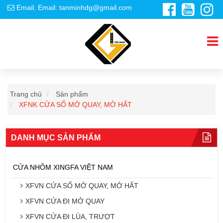
Email: Email: tanminhdg@gmail.com
Trang chủ
Sản phẩm
XFNK CỬA SỔ MỞ QUAY, MỞ HẤT
DANH MỤC SẢN PHẨM
CỬA NHÔM XINGFA VIỆT NAM
XFVN CỬA SỔ MỞ QUAY, MỞ HẤT
XFVN CỬA ĐI MỞ QUAY
XFVN CỬA ĐI LÙA, TRƯỢT