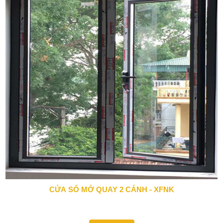
CỬA SỔ MỞ QUAY 2 CÁNH - XFNK
0943 666 466