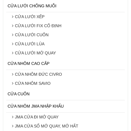
CỬA LƯỚI CHỐNG MUỖI
CỬA LƯỚI XẾP
CỬA LƯỚI FIX CỐ ĐỊNH
CỬA LƯỚI CUỐN
CỬA LƯỚI LÙA
CỬA LƯỚI MỞ QUAY
CỬA NHÔM CAO CẤP
CỬA NHÔM ĐỨC CIVRO
CỬA NHÔM SAVIO
CỬA CUỐN
CỬA NHÔM JMA NHẬP KHẨU
JMA CỬA ĐI MỞ QUAY
JMA CỬA SỔ MỞ QUAY, MỞ HẤT