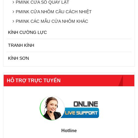
PMINK CỬA SỔ QUAY LẬT
PMINK CỬA NHÔM CẦU CÁCH NHIỆT
PMINK CÁC MẪU CỬA NHÔM KHÁC
KÍNH CƯỜNG LỰC
TRANH KÍNH
KÍNH SƠN
HỖ TRỢ TRỰC TUYẾN
Hotline