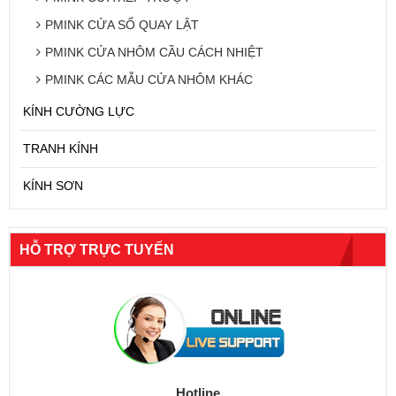
PMINK CỬA SỔ QUAY LẬT
PMINK CỬA NHÔM CẦU CÁCH NHIỆT
PMINK CÁC MẪU CỬA NHÔM KHÁC
KÍNH CƯỜNG LỰC
TRANH KÍNH
KÍNH SƠN
HỖ TRỢ TRỰC TUYẾN
Hotline