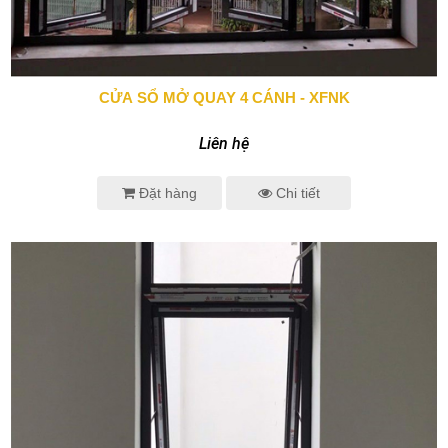
CỬA SỔ MỞ QUAY 4 CÁNH - XFNK
0943 666 466
Liên hệ
Đặt hàng
Chi tiết