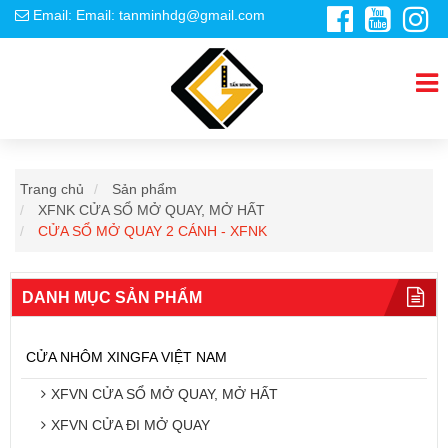
Email: Email: tanminhdg@gmail.com
Trang chủ
Sản phẩm
XFNK CỬA SỔ MỞ QUAY, MỞ HẤT
CỬA SỔ MỞ QUAY 2 CÁNH - XFNK
DANH MỤC SẢN PHẨM
CỬA NHÔM XINGFA VIỆT NAM
XFVN CỬA SỔ MỞ QUAY, MỞ HẤT
XFVN CỬA ĐI MỞ QUAY