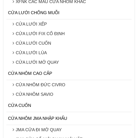
XFNK CÁC MẪU CỬA NHÔM KHÁC
CỬA LƯỚI CHỐNG MUỖI
CỬA LƯỚI XẾP
CỬA LƯỚI FIX CỐ ĐỊNH
CỬA LƯỚI CUỐN
CỬA LƯỚI LÙA
CỬA LƯỚI MỞ QUAY
CỬA NHÔM CAO CẤP
CỬA NHÔM ĐỨC CIVRO
CỬA NHÔM SAVIO
CỬA CUỐN
CỬA NHÔM JMA NHẬP KHẨU
JMA CỬA ĐI MỞ QUAY