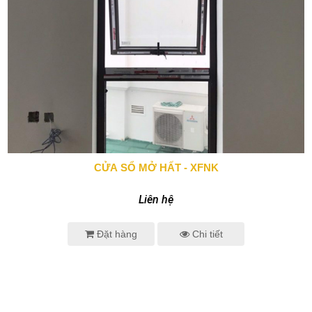
CỬA SỔ MỞ HẤT - XFNK
0943 666 466
Liên hệ
Đặt hàng
Chi tiết