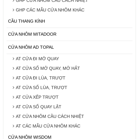
GHP CỬA NHÔM CẦU CÁCH NHIỆT
GHP CÁC MẪU CỬA NHÔM KHÁC
CẦU THANG KÍNH
CỬA NHÔM MITADOOR
CỬA NHÔM AD TOPAL
AT CỬA ĐI MỞ QUAY
AT CỬA SỔ MỞ QUAY, MỞ HẤT
AT CỬA ĐI LÙA, TRƯỢT
AT CỬA SỔ LÙA, TRƯỢT
AT CỬA XẾP TRƯỢT
AT CỬA SỔ QUAY LẬT
AT CỬA NHÔM CẦU CÁCH NHIỆT
AT CÁC MẪU CỬA NHÔM KHÁC
CỬA NHÔM WISDOM