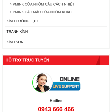
PMINK CỬA NHÔM CẦU CÁCH NHIỆT
PMINK CÁC MẪU CỬA NHÔM KHÁC
KÍNH CƯỜNG LỰC
TRANH KÍNH
KÍNH SƠN
HỖ TRỢ TRỰC TUYẾN
Hotline
0943 666 466