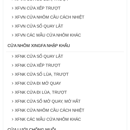
XFVN CỬA XẾP TRƯỢT
XFVN CỬA NHÔM CẦU CÁCH NHIỆT
XFVN CỬA SỔ QUAY LẬT
XFVN CÁC MẪU CỬA NHÔM KHÁC
CỬA NHÔM XINGFA NHẬP KHẨU
XFNK CỬA SỔ QUAY LẬT
XFNK CỬA XẾP TRƯỢT
XFNK CỬA SỔ LÙA, TRƯỢT
XFNK CỬA ĐI MỞ QUAY
XFNK CỬA ĐI LÙA, TRƯỢT
XFNK CỬA SỔ MỞ QUAY, MỞ HẤT
XFNK CỬA NHÔM CẦU CÁCH NHIỆT
XFNK CÁC MẪU CỬA NHÔM KHÁC
CỬA LƯỚI CHỐNG MUỖI