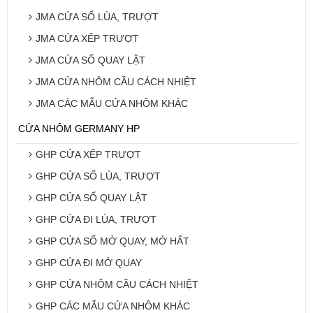
JMA CỬA SỔ LÙA, TRƯỢT
JMA CỬA XẾP TRƯỢT
JMA CỬA SỔ QUAY LẬT
JMA CỬA NHÔM CẦU CÁCH NHIỆT
JMA CÁC MẪU CỬA NHÔM KHÁC
CỬA NHÔM GERMANY HP
GHP CỬA XẾP TRƯỢT
GHP CỬA SỔ LÙA, TRƯỢT
GHP CỬA SỔ QUAY LẬT
GHP CỬA ĐI LÙA, TRƯỢT
GHP CỬA SỔ MỞ QUAY, MỞ HẤT
GHP CỬA ĐI MỞ QUAY
GHP CỬA NHÔM CẦU CÁCH NHIỆT
GHP CÁC MẪU CỬA NHÔM KHÁC