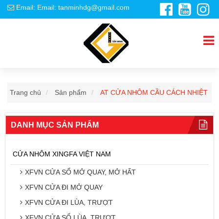
Email: Email: tanminhdg@gmail.com
Trang chủ
Sản phẩm
AT CỬA NHÔM CẦU CÁCH NHIỆT
DANH MỤC SẢN PHẨM
CỬA NHÔM XINGFA VIỆT NAM
XFVN CỬA SỔ MỞ QUAY, MỞ HẤT
XFVN CỬA ĐI MỞ QUAY
XFVN CỬA ĐI LÙA, TRƯỢT
XFVN CỬA SỔ LÙA, TRƯỢT