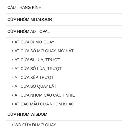
CẦU THANG KÍNH
CỬA NHÔM MITADOOR
CỬA NHÔM AD TOPAL
AT CỬA ĐI MỞ QUAY
AT CỬA SỔ MỞ QUAY, MỞ HẤT
AT CỬA ĐI LÙA, TRƯỢT
AT CỬA SỔ LÙA, TRƯỢT
AT CỬA XẾP TRƯỢT
AT CỬA SỔ QUAY LẬT
AT CỬA NHÔM CẦU CÁCH NHIỆT
AT CÁC MẪU CỬA NHÔM KHÁC
CỬA NHÔM WISDOM
WD CỬA ĐI MỞ QUAY