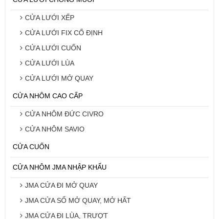
CỬA LƯỚI XẾP
CỬA LƯỚI FIX CỐ ĐỊNH
CỬA LƯỚI CUỐN
CỬA LƯỚI LÙA
CỬA LƯỚI MỞ QUAY
CỬA NHÔM CAO CẤP
CỬA NHÔM ĐỨC CIVRO
CỬA NHÔM SAVIO
CỬA CUỐN
CỬA NHÔM JMA NHẬP KHẨU
JMA CỬA ĐI MỞ QUAY
JMA CỬA SỔ MỞ QUAY, MỞ HẤT
JMA CỬA ĐI LÙA, TRƯỢT