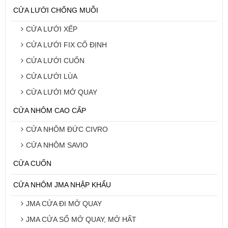
CỬA LƯỚI CHỐNG MUỖI
CỬA LƯỚI XẾP
CỬA LƯỚI FIX CỐ ĐỊNH
CỬA LƯỚI CUỐN
CỬA LƯỚI LÙA
CỬA LƯỚI MỞ QUAY
CỬA NHÔM CAO CẤP
CỬA NHÔM ĐỨC CIVRO
CỬA NHÔM SAVIO
CỬA CUỐN
CỬA NHÔM JMA NHẬP KHẨU
JMA CỬA ĐI MỞ QUAY
JMA CỬA SỔ MỞ QUAY, MỞ HẤT