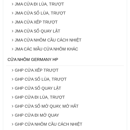
JMA CỬA ĐI LÙA, TRƯỢT
JMA CỬA SỔ LÙA, TRƯỢT
JMA CỬA XẾP TRƯỢT
JMA CỬA SỔ QUAY LẬT
JMA CỬA NHÔM CẦU CÁCH NHIỆT
JMA CÁC MẪU CỬA NHÔM KHÁC
CỬA NHÔM GERMANY HP
GHP CỬA XẾP TRƯỢT
GHP CỬA SỔ LÙA, TRƯỢT
GHP CỬA SỔ QUAY LẬT
GHP CỬA ĐI LÙA, TRƯỢT
GHP CỬA SỔ MỞ QUAY, MỞ HẤT
GHP CỬA ĐI MỞ QUAY
GHP CỬA NHÔM CẦU CÁCH NHIỆT