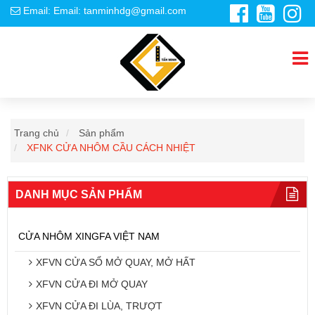
Email: Email: tanminhdg@gmail.com
Trang chủ
Sản phẩm
XFNK CỬA NHÔM CẦU CÁCH NHIỆT
DANH MỤC SẢN PHẨM
CỬA NHÔM XINGFA VIỆT NAM
XFVN CỬA SỔ MỞ QUAY, MỞ HẤT
XFVN CỬA ĐI MỞ QUAY
XFVN CỬA ĐI LÙA, TRƯỢT