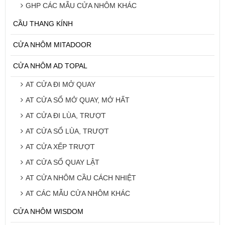
GHP CÁC MẪU CỬA NHÔM KHÁC
CẦU THANG KÍNH
CỬA NHÔM MITADOOR
CỬA NHÔM AD TOPAL
AT CỬA ĐI MỞ QUAY
AT CỬA SỔ MỞ QUAY, MỞ HẤT
AT CỬA ĐI LÙA, TRƯỢT
AT CỬA SỔ LÙA, TRƯỢT
AT CỬA XẾP TRƯỢT
AT CỬA SỔ QUAY LẬT
AT CỬA NHÔM CẦU CÁCH NHIỆT
AT CÁC MẪU CỬA NHÔM KHÁC
CỬA NHÔM WISDOM