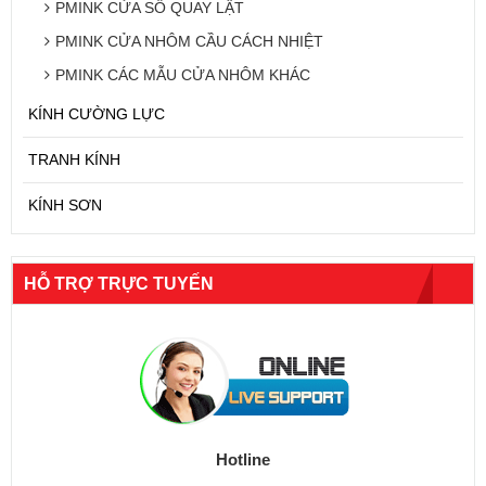
PMINK CỬA SỔ QUAY LẬT
PMINK CỬA NHÔM CẦU CÁCH NHIỆT
PMINK CÁC MẪU CỬA NHÔM KHÁC
KÍNH CƯỜNG LỰC
TRANH KÍNH
KÍNH SƠN
HỖ TRỢ TRỰC TUYẾN
Hotline