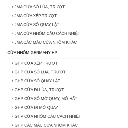
JMA CỬA SỔ LÙA, TRƯỢT
JMA CỬA XẾP TRƯỢT
JMA CỬA SỔ QUAY LẬT
JMA CỬA NHÔM CẦU CÁCH NHIỆT
JMA CÁC MẪU CỬA NHÔM KHÁC
CỬA NHÔM GERMANY HP
GHP CỬA XẾP TRƯỢT
GHP CỬA SỔ LÙA, TRƯỢT
GHP CỬA SỔ QUAY LẬT
GHP CỬA ĐI LÙA, TRƯỢT
GHP CỬA SỔ MỞ QUAY, MỞ HẤT
GHP CỬA ĐI MỞ QUAY
GHP CỬA NHÔM CẦU CÁCH NHIỆT
GHP CÁC MẪU CỬA NHÔM KHÁC