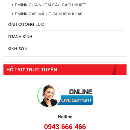
PMINK CỬA NHÔM CẦU CÁCH NHIỆT
PMINK CÁC MẪU CỬA NHÔM KHÁC
KÍNH CƯỜNG LỰC
TRANH KÍNH
KÍNH SƠN
HỖ TRỢ TRỰC TUYẾN
Hotline
0943 666 466