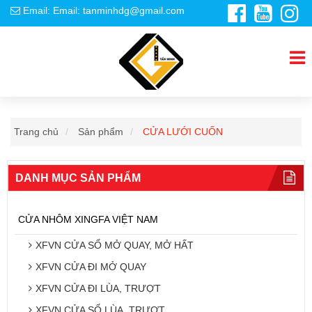
Email: Email: tanminhdg@gmail.com
Trang chủ
Sản phẩm
CỬA LƯỚI CUỐN
DANH MỤC SẢN PHẨM
CỬA NHÔM XINGFA VIỆT NAM
XFVN CỬA SỔ MỞ QUAY, MỞ HẤT
XFVN CỬA ĐI MỞ QUAY
XFVN CỬA ĐI LÙA, TRƯỢT
XFVN CỬA SỔ LÙA, TRƯỢT