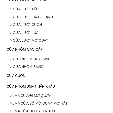
CỬA LƯỚI XẾP
CỬA LƯỚI FIX CỐ ĐỊNH
CỬA LƯỚI CUỐN
CỬA LƯỚI LÙA
CỬA LƯỚI MỞ QUAY
CỬA NHÔM CAO CẤP
CỬA NHÔM ĐỨC CIVRO
CỬA NHÔM SAVIO
CỬA CUỐN
CỬA NHÔM JMA NHẬP KHẨU
JMA CỬA ĐI MỞ QUAY
JMA CỬA SỔ MỞ QUAY, MỞ HẤT
JMA CỬA ĐI LÙA, TRƯỢT