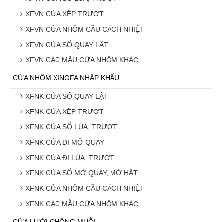
XFVN CỬA XẾP TRƯỢT
XFVN CỬA NHÔM CẦU CÁCH NHIỆT
XFVN CỬA SỔ QUAY LẬT
XFVN CÁC MẪU CỬA NHÔM KHÁC
CỬA NHÔM XINGFA NHẬP KHẨU
XFNK CỬA SỔ QUAY LẬT
XFNK CỬA XẾP TRƯỢT
XFNK CỬA SỔ LÙA, TRƯỢT
XFNK CỬA ĐI MỞ QUAY
XFNK CỬA ĐI LÙA, TRƯỢT
XFNK CỬA SỔ MỞ QUAY, MỞ HẤT
XFNK CỬA NHÔM CẦU CÁCH NHIỆT
XFNK CÁC MẪU CỬA NHÔM KHÁC
CỬA LƯỚI CHỐNG MUỖI