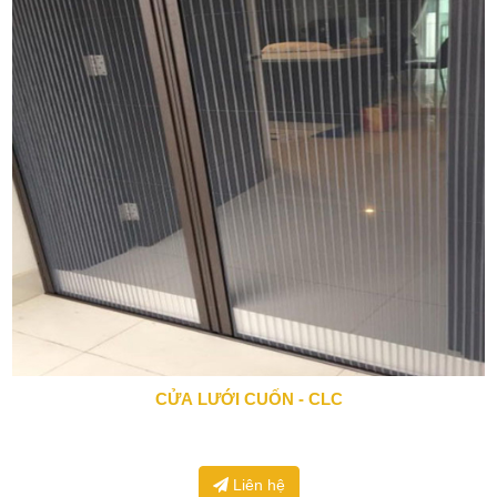
CỬA LƯỚI CUỐN - CLC
0943 666 466
Liên hệ