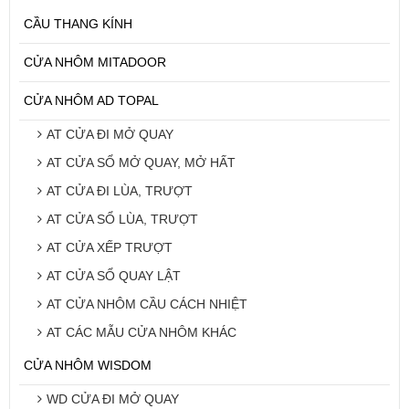
CẦU THANG KÍNH
CỬA NHÔM MITADOOR
CỬA NHÔM AD TOPAL
AT CỬA ĐI MỞ QUAY
AT CỬA SỔ MỞ QUAY, MỞ HẤT
AT CỬA ĐI LÙA, TRƯỢT
AT CỬA SỔ LÙA, TRƯỢT
AT CỬA XẾP TRƯỢT
AT CỬA SỔ QUAY LẬT
AT CỬA NHÔM CẦU CÁCH NHIỆT
AT CÁC MẪU CỬA NHÔM KHÁC
CỬA NHÔM WISDOM
WD CỬA ĐI MỞ QUAY