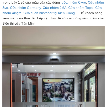
trưng bày 1 số cửa mẫu của các dòng
cửa nhôm Civro
,
Cửa nhôm
Svo
,
Cửa nhôm Germany
,
Cửa nhôm JMA
,
Cửa nhôm Topal
,
Cửa
nhôm Xingfa
,
Cửa cuốn Austdoor tại Kiên Giang
... Để khách hàng
xem mẩu cửa thực tế, Tiếp cận thực tế với các dòng sản phẩm của
Siêu thị cửa Tấn Minh