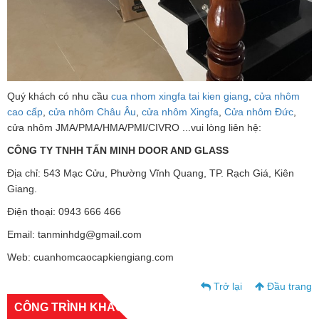
Quý khách có nhu cầu
cua nhom xingfa tai kien giang
,
cửa nhôm
cao cấp
,
cửa nhôm Châu Âu
,
cửa nhôm Xingfa
,
Cửa nhôm Đức
,
cửa nhôm JMA/PMA/HMA/PMI/CIVRO ...vui lòng liên hệ:
CÔNG TY TNHH TẤN MINH DOOR AND GLASS
Địa chỉ: 543 Mạc Cửu, Phường Vĩnh Quang, TP. Rạch Giá, Kiên
Giang.
Điện thoại: 0943 666 466
Email: tanminhdg@gmail.com
Web: cuanhomcaocapkiengiang.com
Trở lại
Đầu trang
CÔNG TRÌNH KHÁC