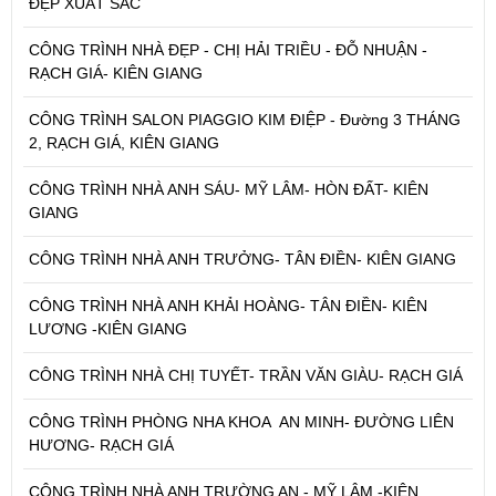
ĐẸP XUẤT SẮC
CÔNG TRÌNH NHÀ ĐẸP - CHỊ HẢI TRIỀU - ĐỖ NHUẬN -
RẠCH GIÁ- KIÊN GIANG
CÔNG TRÌNH SALON PIAGGIO KIM ĐIỆP - Đường 3 THÁNG
2, RẠCH GIÁ, KIÊN GIANG
CÔNG TRÌNH NHÀ ANH SÁU- MỸ LÂM- HÒN ĐẤT- KIÊN
GIANG
CÔNG TRÌNH NHÀ ANH TRƯỞNG- TÂN ĐIỀN- KIÊN GIANG
CÔNG TRÌNH NHÀ ANH KHẢI HOÀNG- TÂN ĐIỀN- KIÊN
LƯƠNG -KIÊN GIANG
CÔNG TRÌNH NHÀ CHỊ TUYẾT- TRẦN VĂN GIÀU- RẠCH GIÁ
CÔNG TRÌNH PHÒNG NHA KHOA AN MINH- ĐƯỜNG LIÊN
HƯƠNG- RẠCH GIÁ
CÔNG TRÌNH NHÀ ANH TRƯỜNG AN - MỸ LÂM -KIÊN