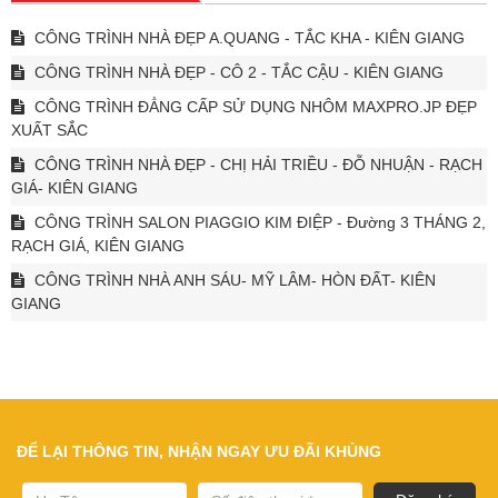
CÔNG TRÌNH NHÀ ĐẸP A.QUANG - TẮC KHA - KIÊN GIANG
CÔNG TRÌNH NHÀ ĐẸP - CÔ 2 - TẮC CẬU - KIÊN GIANG
CÔNG TRÌNH ĐẲNG CẤP SỬ DỤNG NHÔM MAXPRO.JP ĐẸP
XUẤT SẮC
CÔNG TRÌNH NHÀ ĐẸP - CHỊ HẢI TRIỀU - ĐỖ NHUẬN - RẠCH
GIÁ- KIÊN GIANG
CÔNG TRÌNH SALON PIAGGIO KIM ĐIỆP - Đường 3 THÁNG 2,
RẠCH GIÁ, KIÊN GIANG
CÔNG TRÌNH NHÀ ANH SÁU- MỸ LÂM- HÒN ĐẤT- KIÊN
GIANG
ĐỂ LẠI THÔNG TIN, NHẬN NGAY ƯU ĐÃI KHỦNG