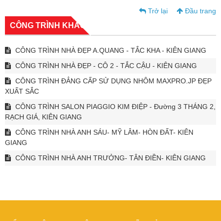
Trở lại
Đầu trang
CÔNG TRÌNH KHÁC
CÔNG TRÌNH NHÀ ĐẸP A.QUANG - TẮC KHA - KIÊN GIANG
CÔNG TRÌNH NHÀ ĐẸP - CÔ 2 - TẮC CẬU - KIÊN GIANG
CÔNG TRÌNH ĐẲNG CẤP SỬ DỤNG NHÔM MAXPRO.JP ĐẸP
XUẤT SẮC
CÔNG TRÌNH SALON PIAGGIO KIM ĐIỆP - Đường 3 THÁNG 2,
RẠCH GIÁ, KIÊN GIANG
CÔNG TRÌNH NHÀ ANH SÁU- MỸ LÂM- HÒN ĐẤT- KIÊN
GIANG
CÔNG TRÌNH NHÀ ANH TRƯỞNG- TÂN ĐIỀN- KIÊN GIANG