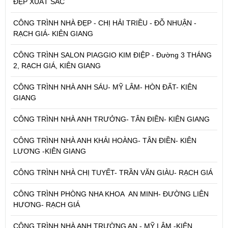
ĐẸP XUẤT SẮC
CÔNG TRÌNH NHÀ ĐẸP - CHỊ HẢI TRIỀU - ĐỖ NHUẬN -
RẠCH GIÁ- KIÊN GIANG
CÔNG TRÌNH SALON PIAGGIO KIM ĐIỆP - Đường 3 THÁNG
2, RẠCH GIÁ, KIÊN GIANG
CÔNG TRÌNH NHÀ ANH SÁU- MỸ LÂM- HÒN ĐẤT- KIÊN
GIANG
CÔNG TRÌNH NHÀ ANH TRƯỞNG- TÂN ĐIỀN- KIÊN GIANG
CÔNG TRÌNH NHÀ ANH KHẢI HOÀNG- TÂN ĐIỀN- KIÊN
LƯƠNG -KIÊN GIANG
CÔNG TRÌNH NHÀ CHỊ TUYẾT- TRẦN VĂN GIÀU- RẠCH GIÁ
CÔNG TRÌNH PHÒNG NHA KHOA AN MINH- ĐƯỜNG LIÊN
HƯƠNG- RẠCH GIÁ
CÔNG TRÌNH NHÀ ANH TRƯỜNG AN - MỸ LÂM -KIÊN