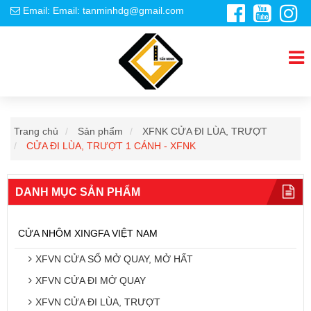
Email: Email: tanminhdg@gmail.com
Trang chủ
Sản phẩm
XFNK CỬA ĐI LÙA, TRƯỢT
CỬA ĐI LÙA, TRƯỢT 1 CÁNH - XFNK
DANH MỤC SẢN PHẨM
CỬA NHÔM XINGFA VIỆT NAM
XFVN CỬA SỔ MỞ QUAY, MỞ HẤT
XFVN CỬA ĐI MỞ QUAY
XFVN CỬA ĐI LÙA, TRƯỢT