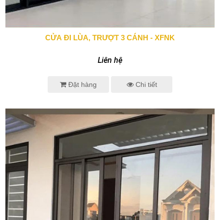
CỬA ĐI LÙA, TRƯỢT 3 CÁNH - XFNK
0943 666 466
Liên hệ
Đặt hàng
Chi tiết