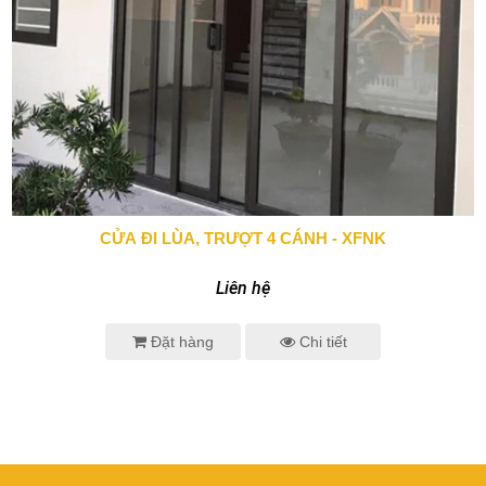
CỬA ĐI LÙA, TRƯỢT 4 CÁNH - XFNK
0943 666 466
Liên hệ
Đặt hàng
Chi tiết