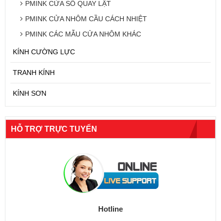
PMINK CỬA SỔ QUAY LẬT
PMINK CỬA NHÔM CẦU CÁCH NHIỆT
PMINK CÁC MẪU CỬA NHÔM KHÁC
KÍNH CƯỜNG LỰC
TRANH KÍNH
KÍNH SƠN
HỖ TRỢ TRỰC TUYẾN
Hotline