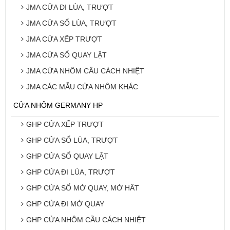
JMA CỬA ĐI LÙA, TRƯỢT
JMA CỬA SỔ LÙA, TRƯỢT
JMA CỬA XẾP TRƯỢT
JMA CỬA SỔ QUAY LẬT
JMA CỬA NHÔM CẦU CÁCH NHIỆT
JMA CÁC MẪU CỬA NHÔM KHÁC
CỬA NHÔM GERMANY HP
GHP CỬA XẾP TRƯỢT
GHP CỬA SỔ LÙA, TRƯỢT
GHP CỬA SỔ QUAY LẬT
GHP CỬA ĐI LÙA, TRƯỢT
GHP CỬA SỔ MỞ QUAY, MỞ HẤT
GHP CỬA ĐI MỞ QUAY
GHP CỬA NHÔM CẦU CÁCH NHIỆT