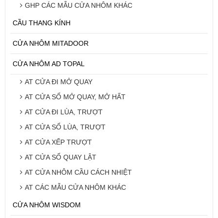
GHP CÁC MẪU CỬA NHÔM KHÁC
CẦU THANG KÍNH
CỬA NHÔM MITADOOR
CỬA NHÔM AD TOPAL
AT CỬA ĐI MỞ QUAY
AT CỬA SỔ MỞ QUAY, MỞ HẤT
AT CỬA ĐI LÙA, TRƯỢT
AT CỬA SỔ LÙA, TRƯỢT
AT CỬA XẾP TRƯỢT
AT CỬA SỔ QUAY LẬT
AT CỬA NHÔM CẦU CÁCH NHIỆT
AT CÁC MẪU CỬA NHÔM KHÁC
CỬA NHÔM WISDOM