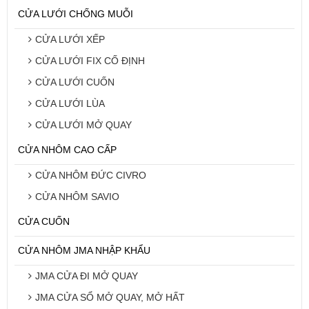
CỬA LƯỚI CHỐNG MUỖI
CỬA LƯỚI XẾP
CỬA LƯỚI FIX CỐ ĐỊNH
CỬA LƯỚI CUỐN
CỬA LƯỚI LÙA
CỬA LƯỚI MỞ QUAY
CỬA NHÔM CAO CẤP
CỬA NHÔM ĐỨC CIVRO
CỬA NHÔM SAVIO
CỬA CUỐN
CỬA NHÔM JMA NHẬP KHẨU
JMA CỬA ĐI MỞ QUAY
JMA CỬA SỔ MỞ QUAY, MỞ HẤT