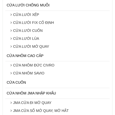
CỬA LƯỚI CHỐNG MUỖI
CỬA LƯỚI XẾP
CỬA LƯỚI FIX CỐ ĐỊNH
CỬA LƯỚI CUỐN
CỬA LƯỚI LÙA
CỬA LƯỚI MỞ QUAY
CỬA NHÔM CAO CẤP
CỬA NHÔM ĐỨC CIVRO
CỬA NHÔM SAVIO
CỬA CUỐN
CỬA NHÔM JMA NHẬP KHẨU
JMA CỬA ĐI MỞ QUAY
JMA CỬA SỔ MỞ QUAY, MỞ HẤT