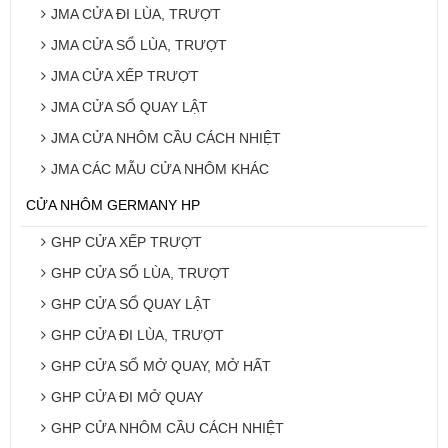
JMA CỬA ĐI LÙA, TRƯỢT
JMA CỬA SỔ LÙA, TRƯỢT
JMA CỬA XẾP TRƯỢT
JMA CỬA SỔ QUAY LẬT
JMA CỬA NHÔM CẦU CÁCH NHIỆT
JMA CÁC MẪU CỬA NHÔM KHÁC
CỬA NHÔM GERMANY HP
GHP CỬA XẾP TRƯỢT
GHP CỬA SỔ LÙA, TRƯỢT
GHP CỬA SỔ QUAY LẬT
GHP CỬA ĐI LÙA, TRƯỢT
GHP CỬA SỔ MỞ QUAY, MỞ HẤT
GHP CỬA ĐI MỞ QUAY
GHP CỬA NHÔM CẦU CÁCH NHIỆT