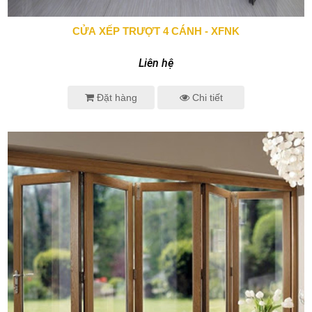
CỬA XẾP TRƯỢT 4 CÁNH - XFNK
0943 666 466
Liên hệ
Đặt hàng
Chi tiết