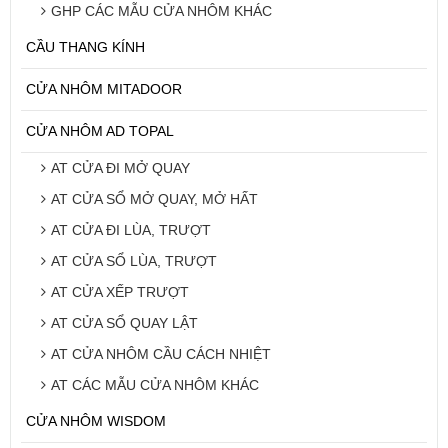
GHP CÁC MẪU CỬA NHÔM KHÁC
CẦU THANG KÍNH
CỬA NHÔM MITADOOR
CỬA NHÔM AD TOPAL
AT CỬA ĐI MỞ QUAY
AT CỬA SỔ MỞ QUAY, MỞ HẤT
AT CỬA ĐI LÙA, TRƯỢT
AT CỬA SỔ LÙA, TRƯỢT
AT CỬA XẾP TRƯỢT
AT CỬA SỔ QUAY LẬT
AT CỬA NHÔM CẦU CÁCH NHIỆT
AT CÁC MẪU CỬA NHÔM KHÁC
CỬA NHÔM WISDOM