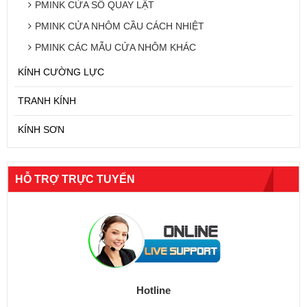
PMINK CỬA SỔ QUAY LẬT
PMINK CỬA NHÔM CẦU CÁCH NHIỆT
PMINK CÁC MẪU CỬA NHÔM KHÁC
KÍNH CƯỜNG LỰC
TRANH KÍNH
KÍNH SƠN
HỖ TRỢ TRỰC TUYẾN
Hotline