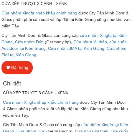
CỬA XẾP TRƯỢT 3 CÁNH - XFNK
Cửa nhôm Xingfa nhập khẫu chính hãng
được Cty Tấn Minh Door &
Glass phân phối sản xuất và lắp đặt tại Kiên Giang cũng như khu vực
miền Tây.
Cty Tấn Minh Door & Glass còn cung cấp
cửa nhôm Xingfa tại Kiên
Giang
,
Cửa nhôm Đức
(Germany hp),
Cửa nhựa lõi thép
,
cửa cuốn
Austdoor tại Kiên Giang
,
Cửa nhôm JMA tại Kiên Giang
,
Cửa nhôm
PMI tại Kiên Giang
..
Đặt hàng
Chi tiết
CỬA XẾP TRƯỢT 3 CÁNH - XFNK
Cửa nhôm Xingfa nhập khẫu chính hãng
được Cty Tấn Minh Door
& Glass phân phối sản xuất và lắp đặt tại Kiên Giang cũng như khu
vực miền Tây.
Cty Tấn Minh Door & Glass còn cung cấp
cửa nhôm Xingfa tại Kiên
Giang
,
Cửa nhôm Đức
(Germany hp),
Cửa nhựa lõi thép
,
cửa cuốn