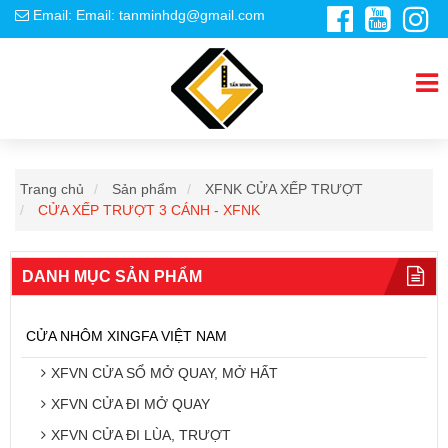
Email: Email: tanminhdg@gmail.com
Trang chủ
Sản phẩm
XFNK CỬA XẾP TRƯỢT
CỬA XẾP TRƯỢT 3 CÁNH - XFNK
DANH MỤC SẢN PHẨM
CỬA NHÔM XINGFA VIỆT NAM
XFVN CỬA SỔ MỞ QUAY, MỞ HẤT
XFVN CỬA ĐI MỞ QUAY
XFVN CỬA ĐI LÙA, TRƯỢT