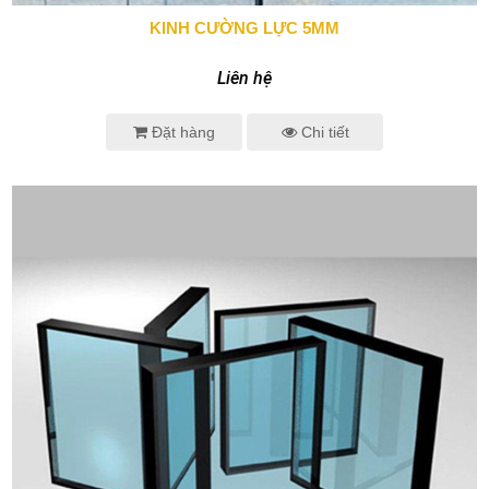
KINH CƯỜNG LỰC 5MM
0943 666 466
Liên hệ
Đặt hàng
Chi tiết