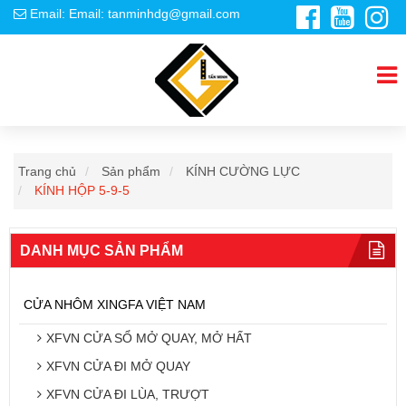
Email: Email: tanminhdg@gmail.com
Trang chủ
Sản phẩm
KÍNH CƯỜNG LỰC
KÍNH HỘP 5-9-5
DANH MỤC SẢN PHẨM
CỬA NHÔM XINGFA VIỆT NAM
XFVN CỬA SỔ MỞ QUAY, MỞ HẤT
XFVN CỬA ĐI MỞ QUAY
XFVN CỬA ĐI LÙA, TRƯỢT