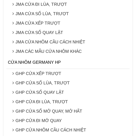
JMA CỬA ĐI LÙA, TRƯỢT
JMA CỬA SỔ LÙA, TRƯỢT
JMA CỬA XẾP TRƯỢT
JMA CỬA SỔ QUAY LẬT
JMA CỬA NHÔM CẦU CÁCH NHIỆT
JMA CÁC MẪU CỬA NHÔM KHÁC
CỬA NHÔM GERMANY HP
GHP CỬA XẾP TRƯỢT
GHP CỬA SỔ LÙA, TRƯỢT
GHP CỬA SỔ QUAY LẬT
GHP CỬA ĐI LÙA, TRƯỢT
GHP CỬA SỔ MỞ QUAY, MỞ HẤT
GHP CỬA ĐI MỞ QUAY
GHP CỬA NHÔM CẦU CÁCH NHIỆT