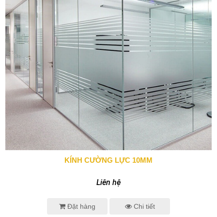
KÍNH CƯỜNG LỰC 10MM
0943 666 466
Liên hệ
Đặt hàng
Chi tiết