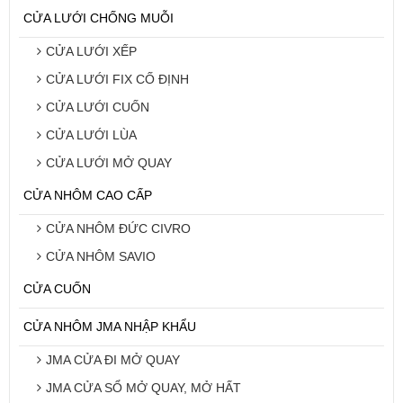
CỬA LƯỚI CHỐNG MUỖI
CỬA LƯỚI XẾP
CỬA LƯỚI FIX CỐ ĐỊNH
CỬA LƯỚI CUỐN
CỬA LƯỚI LÙA
CỬA LƯỚI MỞ QUAY
CỬA NHÔM CAO CẤP
CỬA NHÔM ĐỨC CIVRO
CỬA NHÔM SAVIO
CỬA CUỐN
CỬA NHÔM JMA NHẬP KHẨU
JMA CỬA ĐI MỞ QUAY
JMA CỬA SỔ MỞ QUAY, MỞ HẤT