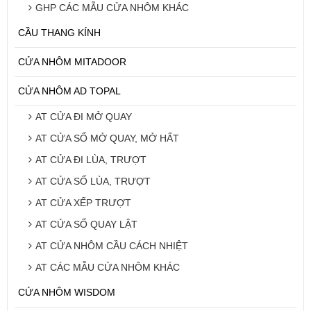
GHP CÁC MẪU CỬA NHÔM KHÁC
CẦU THANG KÍNH
CỬA NHÔM MITADOOR
CỬA NHÔM AD TOPAL
AT CỬA ĐI MỞ QUAY
AT CỬA SỔ MỞ QUAY, MỞ HẤT
AT CỬA ĐI LÙA, TRƯỢT
AT CỬA SỔ LÙA, TRƯỢT
AT CỬA XẾP TRƯỢT
AT CỬA SỔ QUAY LẬT
AT CỬA NHÔM CẦU CÁCH NHIỆT
AT CÁC MẪU CỬA NHÔM KHÁC
CỬA NHÔM WISDOM