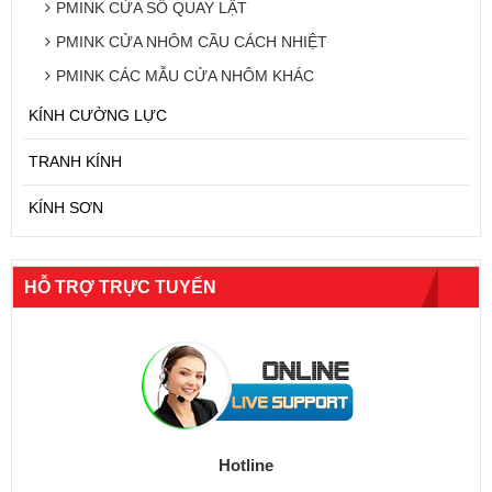
PMINK CỬA SỔ QUAY LẬT
PMINK CỬA NHÔM CẦU CÁCH NHIỆT
PMINK CÁC MẪU CỬA NHÔM KHÁC
KÍNH CƯỜNG LỰC
TRANH KÍNH
KÍNH SƠN
HỖ TRỢ TRỰC TUYẾN
Hotline