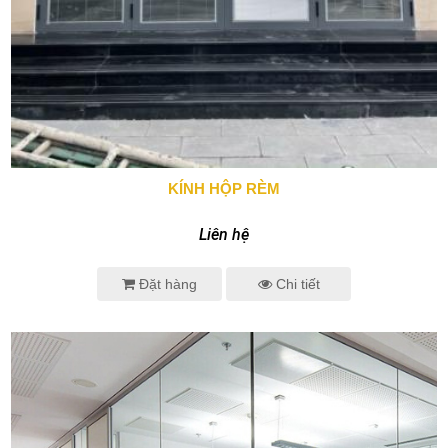
KÍNH HỘP RÈM
0943 666 466
Liên hệ
Đặt hàng
Chi tiết