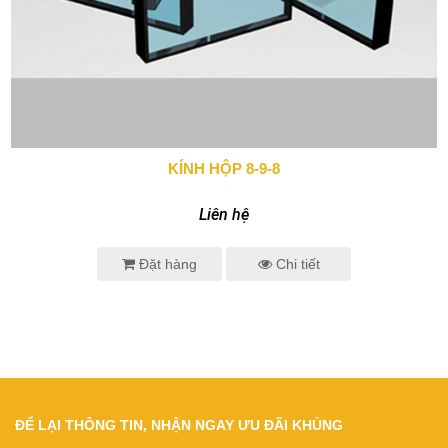
KÍNH HỘP 8-9-8
0943 666 466
Liên hệ
Đặt hàng
Chi tiết
ĐỂ LẠI THÔNG TIN, NHẬN NGAY ƯU ĐÃI KHỦNG