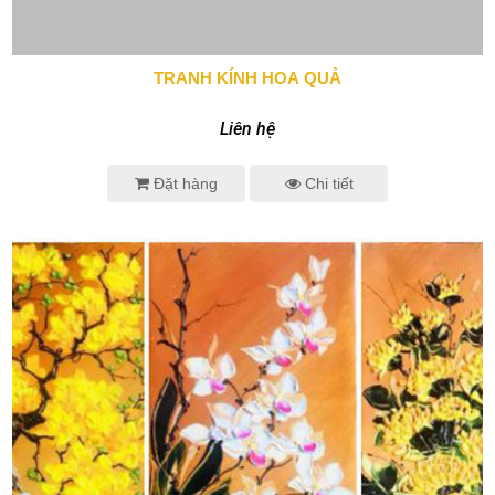
TRANH KÍNH HOA QUẢ
0943 666 466
Liên hệ
Đặt hàng
Chi tiết