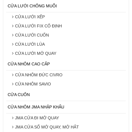
CỬA LƯỚI CHỐNG MUỖI
CỬA LƯỚI XẾP
CỬA LƯỚI FIX CỐ ĐỊNH
CỬA LƯỚI CUỐN
CỬA LƯỚI LÙA
CỬA LƯỚI MỞ QUAY
CỬA NHÔM CAO CẤP
CỬA NHÔM ĐỨC CIVRO
CỬA NHÔM SAVIO
CỬA CUỐN
CỬA NHÔM JMA NHẬP KHẨU
JMA CỬA ĐI MỞ QUAY
JMA CỬA SỔ MỞ QUAY, MỞ HẤT