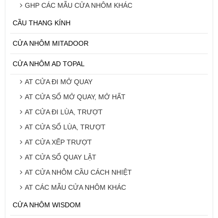
GHP CÁC MẪU CỬA NHÔM KHÁC
CẦU THANG KÍNH
CỬA NHÔM MITADOOR
CỬA NHÔM AD TOPAL
AT CỬA ĐI MỞ QUAY
AT CỬA SỔ MỞ QUAY, MỞ HẤT
AT CỬA ĐI LÙA, TRƯỢT
AT CỬA SỔ LÙA, TRƯỢT
AT CỬA XẾP TRƯỢT
AT CỬA SỔ QUAY LẬT
AT CỬA NHÔM CẦU CÁCH NHIỆT
AT CÁC MẪU CỬA NHÔM KHÁC
CỬA NHÔM WISDOM