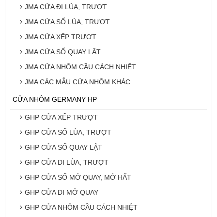
JMA CỬA ĐI LÙA, TRƯỢT
JMA CỬA SỔ LÙA, TRƯỢT
JMA CỬA XẾP TRƯỢT
JMA CỬA SỔ QUAY LẬT
JMA CỬA NHÔM CẦU CÁCH NHIỆT
JMA CÁC MẪU CỬA NHÔM KHÁC
CỬA NHÔM GERMANY HP
GHP CỬA XẾP TRƯỢT
GHP CỬA SỔ LÙA, TRƯỢT
GHP CỬA SỔ QUAY LẬT
GHP CỬA ĐI LÙA, TRƯỢT
GHP CỬA SỔ MỞ QUAY, MỞ HẤT
GHP CỬA ĐI MỞ QUAY
GHP CỬA NHÔM CẦU CÁCH NHIỆT