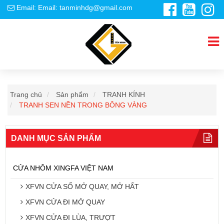
Email: Email: tanminhdg@gmail.com
Trang chủ
Sản phẩm
TRANH KÍNH
TRANH SEN NỀN TRONG BÔNG VÀNG
DANH MỤC SẢN PHẨM
CỬA NHÔM XINGFA VIỆT NAM
XFVN CỬA SỔ MỞ QUAY, MỞ HẤT
XFVN CỬA ĐI MỞ QUAY
XFVN CỬA ĐI LÙA, TRƯỢT