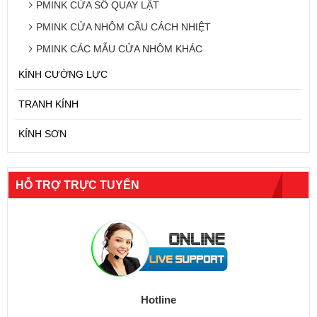
PMINK CỬA SỔ QUAY LẬT
PMINK CỬA NHÔM CẦU CÁCH NHIỆT
PMINK CÁC MẪU CỬA NHÔM KHÁC
KÍNH CƯỜNG LỰC
TRANH KÍNH
KÍNH SƠN
HỖ TRỢ TRỰC TUYẾN
Hotline