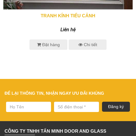
TRANH KÍNH TIỂU CẢNH
0943 666 466
Liên hệ
Đặt hàng
Chi tiết
ĐỂ LẠI THÔNG TIN, NHẬN NGAY ƯU ĐÃI KHỦNG
CÔNG TY TNHH TẤN MINH DOOR AND GLASS