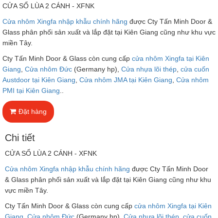
CỬA SỔ LÙA 2 CÁNH - XFNK
Cửa nhôm Xingfa nhập khẫu chính hãng
được Cty Tấn Minh Door &
Glass phân phối sản xuất và lắp đặt tại Kiên Giang cũng như khu vực
miền Tây.
Cty Tấn Minh Door & Glass còn cung cấp
cửa nhôm Xingfa tại Kiên
Giang
,
Cửa nhôm Đức
(Germany hp),
Cửa nhựa lõi thép
,
cửa cuốn
Austdoor tại Kiên Giang
,
Cửa nhôm JMA tại Kiên Giang
,
Cửa nhôm
PMI tại Kiên Giang
..
Đặt hàng
Chi tiết
CỬA SỔ LÙA 2 CÁNH - XFNK
Cửa nhôm Xingfa nhập khẫu chính hãng
được Cty Tấn Minh Door
& Glass phân phối sản xuất và lắp đặt tại Kiên Giang cũng như khu
vực miền Tây.
Cty Tấn Minh Door & Glass còn cung cấp
cửa nhôm Xingfa tại Kiên
Giang
,
Cửa nhôm Đức
(Germany hp),
Cửa nhựa lõi thép
,
cửa cuốn