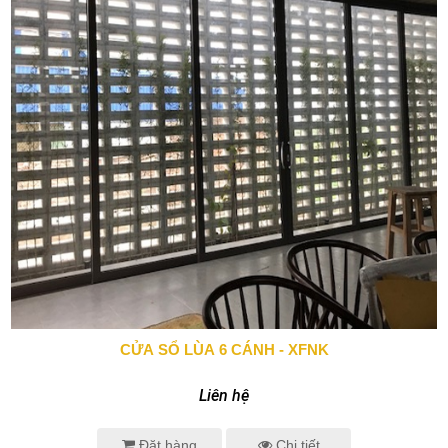
CỬA SỔ LÙA 6 CÁNH - XFNK
0943 666 466
Liên hệ
Đặt hàng
Chi tiết