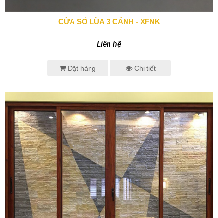
CỬA SỔ LÙA 3 CÁNH - XFNK
0943 666 466
Liên hệ
Đặt hàng
Chi tiết