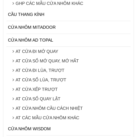
GHP CÁC MẪU CỬA NHÔM KHÁC
CẦU THANG KÍNH
CỬA NHÔM MITADOOR
CỬA NHÔM AD TOPAL
AT CỬA ĐI MỞ QUAY
AT CỬA SỔ MỞ QUAY, MỞ HẤT
AT CỬA ĐI LÙA, TRƯỢT
AT CỬA SỔ LÙA, TRƯỢT
AT CỬA XẾP TRƯỢT
AT CỬA SỔ QUAY LẬT
AT CỬA NHÔM CẦU CÁCH NHIỆT
AT CÁC MẪU CỬA NHÔM KHÁC
CỬA NHÔM WISDOM