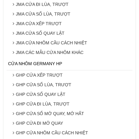
JMA CỬA ĐI LÙA, TRƯỢT
JMA CỬA SỔ LÙA, TRƯỢT
JMA CỬA XẾP TRƯỢT
JMA CỬA SỔ QUAY LẬT
JMA CỬA NHÔM CẦU CÁCH NHIỆT
JMA CÁC MẪU CỬA NHÔM KHÁC
CỬA NHÔM GERMANY HP
GHP CỬA XẾP TRƯỢT
GHP CỬA SỔ LÙA, TRƯỢT
GHP CỬA SỔ QUAY LẬT
GHP CỬA ĐI LÙA, TRƯỢT
GHP CỬA SỔ MỞ QUAY, MỞ HẤT
GHP CỬA ĐI MỞ QUAY
GHP CỬA NHÔM CẦU CÁCH NHIỆT