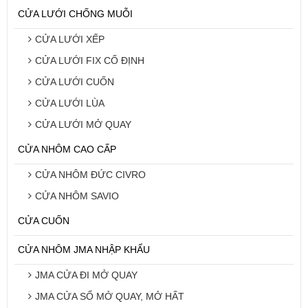
CỬA LƯỚI CHỐNG MUỖI
CỬA LƯỚI XẾP
CỬA LƯỚI FIX CỐ ĐỊNH
CỬA LƯỚI CUỐN
CỬA LƯỚI LÙA
CỬA LƯỚI MỞ QUAY
CỬA NHÔM CAO CẤP
CỬA NHÔM ĐỨC CIVRO
CỬA NHÔM SAVIO
CỬA CUỐN
CỬA NHÔM JMA NHẬP KHẨU
JMA CỬA ĐI MỞ QUAY
JMA CỬA SỔ MỞ QUAY, MỞ HẤT