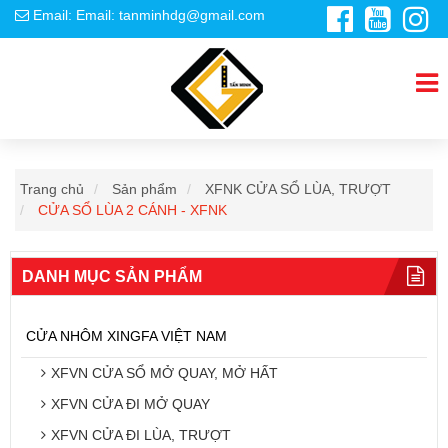
Email: Email: tanminhdg@gmail.com
Trang chủ
Sản phẩm
XFNK CỬA SỔ LÙA, TRƯỢT
CỬA SỔ LÙA 2 CÁNH - XFNK
DANH MỤC SẢN PHẨM
CỬA NHÔM XINGFA VIỆT NAM
XFVN CỬA SỔ MỞ QUAY, MỞ HẤT
XFVN CỬA ĐI MỞ QUAY
XFVN CỬA ĐI LÙA, TRƯỢT