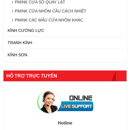
PMINK CỬA SỔ QUAY LẬT
PMINK CỬA NHÔM CẦU CÁCH NHIỆT
PMINK CÁC MẪU CỬA NHÔM KHÁC
KÍNH CƯỜNG LỰC
TRANH KÍNH
KÍNH SƠN
HỖ TRỢ TRỰC TUYẾN
Hotline