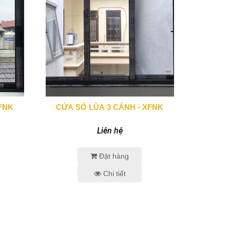
XFNK
CỬA SỔ LÙA 3 CÁNH - XFNK
0943 666 466
Liên hệ
Đặt hàng
Chi tiết