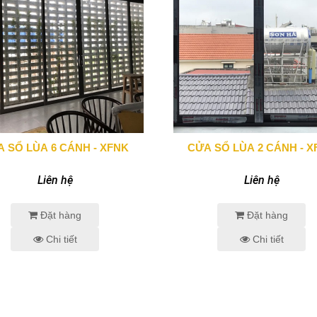
 SỔ LÙA 6 CÁNH - XFNK
CỬA SỔ LÙA 2 CÁNH - 
0943 666 466
0943 666 466
Liên hệ
Liên hệ
Đặt hàng
Đặt hàng
Chi tiết
Chi tiết