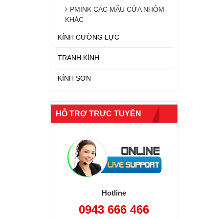
PMINK CÁC MẪU CỬA NHÔM
KHÁC
KÍNH CƯỜNG LỰC
TRANH KÍNH
KÍNH SƠN
HỖ TRỢ TRỰC TUYẾN
Hotline
0943 666 466