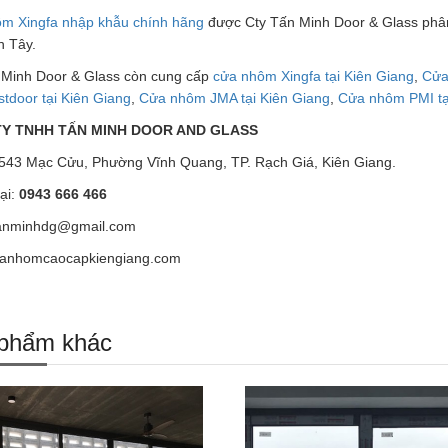
m Xingfa nhập khẫu chính hãng
được Cty Tấn Minh Door & Glass phân 
n Tây.
 Minh Door & Glass còn cung cấp
cửa nhôm Xingfa tại Kiên Giang
,
Cửa
tdoor tại Kiên Giang
,
Cửa nhôm JMA tại Kiên Giang
,
Cửa nhôm PMI tạ
Y TNHH TẤN MINH DOOR AND GLASS
: 543 Mạc Cửu, Phường Vĩnh Quang, TP. Rạch Giá, Kiên Giang.
ại:
0943 666 466
tanminhdg@gmail.com
anhomcaocapkiengiang.com
phẩm khác