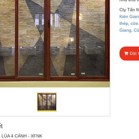
Cty Tấn 
Kiên Gia
thép
,
cửa 
Giang
,
Cử
Đặt 
ết
 LÙA 4 CÁNH - XFNK