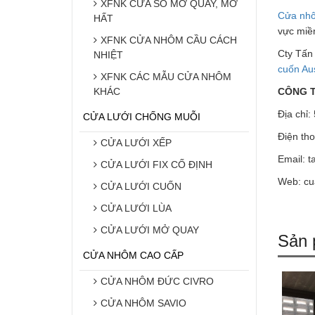
XFNK CỬA SỔ MỞ QUAY, MỞ
Cửa nhô
HẤT
vực miề
XFNK CỬA NHÔM CẦU CÁCH
Cty Tấn
NHIỆT
cuốn Aus
XFNK CÁC MẪU CỬA NHÔM
KHÁC
CÔNG T
Địa chỉ
CỬA LƯỚI CHỐNG MUỖI
Điện tho
CỬA LƯỚI XẾP
Email: 
CỬA LƯỚI FIX CỐ ĐỊNH
Web: cu
CỬA LƯỚI CUỐN
CỬA LƯỚI LÙA
CỬA LƯỚI MỞ QUAY
Sản 
CỬA NHÔM CAO CẤP
CỬA NHÔM ĐỨC CIVRO
CỬA NHÔM SAVIO