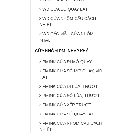
WD CỬA SỔ QUAY LẬT
WD CỬA NHÔM CẦU CÁCH
NHIỆT
WD CÁC MẪU CỬA NHÔM
KHÁC
CỬA NHÔM PMI NHẬP KHẨU
PMINK CỬA ĐI MỞ QUAY
PMINK CỬA SỔ MỞ QUAY, MỞ
HẤT
PMINK CỬA ĐI LÙA, TRƯỢT
PMINK CỬA SỔ LÙA, TRƯỢT
PMINK CỬA XẾP TRƯỢT
PMINK CỬA SỔ QUAY LẬT
PMINK CỬA NHÔM CẦU CÁCH
NHIỆT