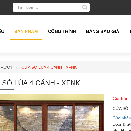
ỆU
SẢN PHẨM
CÔNG TRÌNH
BẢNG BÁO GIÁ
 TRƯỢT
CỬA SỔ LÙA 4 CÁNH - XFNK
 SỔ LÙA 4 CÁNH - XFNK
Giá bán:
CỬA SỔ 
Cửa nhôm
Door & Gl
như khu v