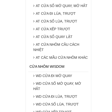
AT CỬA SỔ MỞ QUAY, MỞ HẤT
AT CỬA ĐI LÙA, TRƯỢT
AT CỬA SỔ LÙA, TRƯỢT
AT CỬA XẾP TRƯỢT
AT CỬA SỔ QUAY LẬT
AT CỬA NHÔM CẦU CÁCH
NHIỆT
AT CÁC MẪU CỬA NHÔM KHÁC
CỬA NHÔM WISDOM
WD CỬA ĐI MỞ QUAY
WD CỬA SỔ MỞ QUAY, MỞ
HẤT
WD CỬA ĐI LÙA, TRƯỢT
WD CỬA SỔ LÙA, TRƯỢT
WD CỬA XẾP TRƯỢT