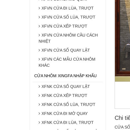
XFVN CỬA ĐI LÙA, TRƯỢT
XFVN CỬA SỔ LÙA, TRƯỢT
XFVN CỬA XẾP TRƯỢT
XFVN CỬA NHÔM CẦU CÁCH
NHIỆT
XFVN CỬA SỔ QUAY LẬT
XFVN CÁC MẪU CỬA NHÔM
KHÁC
CỬA NHÔM XINGFA NHẬP KHẨU
XFNK CỬA SỔ QUAY LẬT
XFNK CỬA XẾP TRƯỢT
XFNK CỬA SỔ LÙA, TRƯỢT
XFNK CỬA ĐI MỞ QUAY
Chi ti
XFNK CỬA ĐI LÙA, TRƯỢT
CỬA SỔ