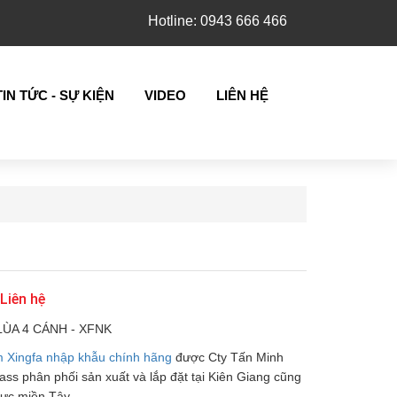
Hotline: 0943 666 466
TIN TỨC - SỰ KIỆN
VIDEO
LIÊN HỆ
 Liên hệ
LÙA 4 CÁNH - XFNK
 Xingfa nhập khẫu chính hãng
được Cty Tấn Minh
ass phân phối sản xuất và lắp đặt tại Kiên Giang cũng
ực miền Tây.