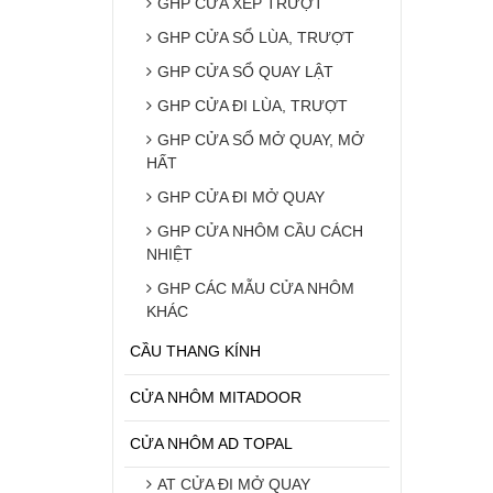
GHP CỬA XẾP TRƯỢT
GHP CỬA SỔ LÙA, TRƯỢT
GHP CỬA SỔ QUAY LẬT
GHP CỬA ĐI LÙA, TRƯỢT
GHP CỬA SỔ MỞ QUAY, MỞ
HẤT
GHP CỬA ĐI MỞ QUAY
GHP CỬA NHÔM CẦU CÁCH
NHIỆT
GHP CÁC MẪU CỬA NHÔM
KHÁC
CẦU THANG KÍNH
CỬA NHÔM MITADOOR
CỬA NHÔM AD TOPAL
AT CỬA ĐI MỞ QUAY