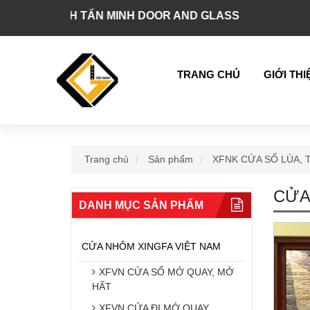
TNHH TẤN MINH DOOR AND GLASS
TRANG CHỦ
GIỚI THI
Trang chủ
Sản phẩm
XFNK CỬA SỔ LÙA,
CỬA
DANH MỤC SẢN PHẨM
CỬA NHÔM XINGFA VIỆT NAM
XFVN CỬA SỔ MỞ QUAY, MỞ
HẤT
XFVN CỬA ĐI MỞ QUAY