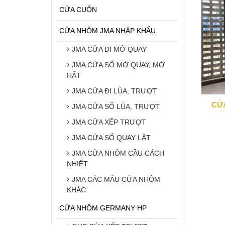
CỬA CUỐN
CỬA NHÔM JMA NHẬP KHẨU
JMA CỬA ĐI MỞ QUAY
JMA CỬA SỔ MỞ QUAY, MỞ
HẤT
JMA CỬA ĐI LÙA, TRƯỢT
CỬA
JMA CỬA SỔ LÙA, TRƯỢT
JMA CỬA XẾP TRƯỢT
JMA CỬA SỔ QUAY LẬT
JMA CỬA NHÔM CẦU CÁCH
NHIỆT
JMA CÁC MẪU CỬA NHÔM
KHÁC
CỬA NHÔM GERMANY HP